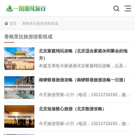
首页
>
香格里拉旅游游客组成
香格里拉旅游游客组成
北京家庭纯玩攻略（北京适合家庭休闲聚会的地
方）
本篇文章给大家谈谈北京家庭纯玩攻略，以及北京适合家庭休闲聚会的地方对应的知识点，希望对各位有所帮助，不要忘了收藏本站喔。 本文目录一览： 1、北京旅游攻略-7-9月暑假亲子游必备攻略 2、2025假期北京旅游攻略,去北京怎么玩?看完这篇攻略就够了 3、北京家庭一日游,北京亲子一日游最佳景点推荐 4...
南锣鼓巷旅游攻略（南锣鼓巷旅游攻略一日游）
今天旅游管家-小力（电话：13211710192，微信号：xsbndijie）给各位分享南锣鼓巷旅游攻略的知识，其中也会对南锣鼓巷旅游攻略一日游进行解释，如果能碰巧解决你现在面临的问题，别忘了关注本站，现在开始吧！本文目录一览： 1、北京南锣鼓巷一日游最佳路线 2、北京南锣鼓巷攻略 3、南锣鼓巷游玩攻...
北京短途散心旅游（北京散游攻略）
今天旅游管家-小力（电话：13211710192，微信号：xsbndijie）给各位分享北京短途散心旅游的知识，其中也会对北京散游攻略进行解释，如果能碰巧解决你现在面临的问题，别忘了关注本站，现在开始吧！本文目录一览： 1、北京有哪些适合团建的好去处? 2、北京适合一个人散心的旅游地方 3、北京一个人...