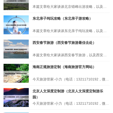
本篇文章给大家谈谈北京错峰出游攻略，以及北京错峰出行对应的知识点，希望对各位有所帮助，不要忘了收藏本站喔。 本文目录一览： 1、北京环球影城攻略及费用 2、错峰出游好去处:陶然亭公园 3、环球影城北京攻略 4、错峰出游北京:避开人潮,玩转帝都的“冷门”秘籍! 北京环球影城攻略及费用 1、省时套餐...
东北亲子纯玩攻略（东北亲子游攻略）
本篇文章给大家谈谈东北亲子纯玩攻略，以及东北亲子游攻略对应的知识点，希望对各位有所帮助，不要忘了收藏本站喔。 本文目录一览： 1、东北适合亲子游的地方 2、沈阳带孩子玩攻略 3、沈阳带娃旅游攻略 4、东北洗浴中心带娃攻略 5、不做攻略?长白山六天遛娃别太爽?? 东北适合亲子游的地方 1、哈尔...
西安春节旅游（西安春节旅游最佳去处）
本篇文章给大家谈谈西安春节旅游，以及西安春节旅游最佳去处对应的知识点，希望对各位有所帮助，不要忘了收藏本站喔。 本文目录一览： 1、2024西安旅游:一年去了西安5次!才写出这篇超全攻略!写给春节去西安的值... 2、西安春节周边一日游最佳去处 3、西安春节旅游攻略景点大全,西安春节旅游必去十大景点有...
海南正规旅游定制（海南旅游官方网站）
今天旅游管家-小力（电话：13211710192，微信号：xsbndijie）给各位分享海南正规旅游定制的知识，其中也会对海南旅游官方网站进行解释，如果能碰巧解决你现在面临的问题，别忘了关注本站，现在开始吧！本文目录一览： 1、报三亚一千多的当地团交200定金可信吗 2、海南知名旅行社 3、丽保家--...
北京人文深度定制游（北京人文深度定制游乐
园）
今天旅游管家-小力（电话：13211710192，微信号：xsbndijie）给各位分享北京人文深度定制游的知识，其中也会对北京人文深度定制游乐园进行解释，如果能碰巧解决你现在面临的问题，别忘了关注本站，现在开始吧！本文目录一览： 1、北京旅游景点顺序 2、北京四月旅游精选:红色记忆、赏花与文化之旅...