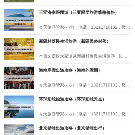
三亚海南跟团游（三亚跟团旅游线路价格）
今天旅游管家-小力（电话：13211710192，微信号：xsbndijie）给各位分享三亚海南跟团游的知识，其中也会对三亚跟团旅游线路价格进行解释，如果能碰巧解决你现在面临的问题，别忘了关注本站，现在开始吧！本文目录一览： 1、第一次去三亚旅游我踩得20个巨坑 2、海南跟团2天收费标准 3、去三亚旅...
新疆村落慢生活旅游（新疆民俗村落）
本篇文章给大家谈谈新疆村落慢生活旅游，以及新疆民俗村落对应的知识点，希望对各位有所帮助，不要忘了收藏本站喔。 本文目录一览： 1、如何打造乡村旅游慢生活下的“沉浸式体验”? 2、县域旅游规划应该怎么做 3、夏天两个人去新疆玩10天需要多少预算? 如何打造乡村旅游慢生活下的“沉浸式体验”? 1、打造乡...
海南寒假出游攻略（海南的假期）
今天旅游管家-小力（电话：13211710192，微信号：xsbndijie）给各位分享海南寒假出游攻略的知识，其中也会对海南的假期进行解释，如果能碰巧解决你现在面临的问题，别忘了关注本站，现在开始吧！本文目录一览： 1、寒假去三亚?需要准备什么,攻略在此! 2、冬天带孩子去海南呆多久合适,寒假海南自驾旅...
环球影城旅游攻略（环球影城景点）
今天旅游管家-小力（电话：13211710192，微信号：xsbndijie）给各位分享环球影城旅游攻略的知识，其中也会对环球影城景点进行解释，如果能碰巧解决你现在面临的问题，别忘了关注本站，现在开始吧！本文目录一览： 1、北京环球影城旅游攻略大全 2、环球影城14个项目介绍 3、环球影城游玩顺序攻略...
北京错峰出游攻略（北京错峰出行）