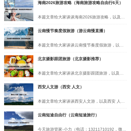
海南2026旅游攻略（海南旅游攻略自由行6天）
本篇文章给大家谈谈海南2026旅游攻略，以及海南旅游攻略自由行6天对应的知识点，希望对各位有所帮助，不要忘了收藏本站喔。 本文目录一览： 1、海南自驾春节2日旅游2026攻略 2、1月份到景迈山旅游攻略 3、2026年春节南方旅游攻略 4、元旦旅游适合发朋友圈 5、2026过年旅游攻略 海南...
云南慢节奏度假旅游（游云南慢直播）
本篇文章给大家谈谈云南慢节奏度假旅游，以及游云南慢直播对应的知识点，希望对各位有所帮助，不要忘了收藏本站喔。 本文目录一览： 1、云南大理——最适合毕业旅游的城市 2、旅游规划哪家比较好 3、云南省适合避暑养老的城市,夏季白天平均温度才25℃,真想去度假 4、节奏很慢,适合养老的小城——勐海...
北京摄影跟团旅游（北京摄影推荐）
本篇文章给大家谈谈北京摄影跟团旅游，以及北京摄影推荐对应的知识点，希望对各位有所帮助，不要忘了收藏本站喔。 本文目录一览： 1、自由行贵还是跟团贵 2、北京去哪里玩比较好? 3、北京跟团游景点推荐 自由行贵还是跟团贵 在上海旅游，跟团和自由行哪个更划算取决于个人需求和偏好。以下是对两种旅游方式的详细...
西安人文游（西安 人文）
本篇文章给大家谈谈西安人文游，以及西安 人文对应的知识点，希望对各位有所帮助，不要忘了收藏本站喔。 本文目录一览： 1、西安旅游推荐30个必游景点 2、西安周边一日游最佳攻略 3、西安必去的10个景点 4、西安最值得去的十二个地方有哪些?可以说说吗? 西安旅游推荐30个必游景点 1、西安旅游推荐...
云南短途自由行（云南短途旅行）
今天旅游管家-小力（电话：13211710192，微信号：xsbndijie）给各位分享云南短途自由行的知识，其中也会对云南短途旅行进行解释，如果能碰巧解决你现在面临的问题，别忘了关注本站，现在开始吧！本文目录一览： 1、你喜欢去云南哪里旅游 2、一个人去云南旅游大概需要多少钱 3、云南省周边的省份游...