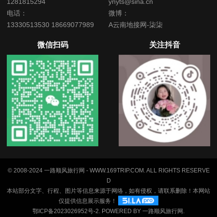
1281815294
ynyts@sina.cn
电话：
微博：
13330513530 18669077989
A云南地接网-柒柒
微信扫码
关注抖音
© 2008-2024 一路顺风旅行网 - WWW.169TRIP.COM. ALL RIGHTS RESERVE
D
本站部分文字、行程、图片等信息来源于网络，如有侵权，请联系删除！本网站
仅提供信息展示服务！
鄂ICP备2023026952号-2
. POWERED BY
一路顺风旅行网
.