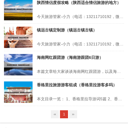
陕西情侣度假攻略（陕西适合情侣旅游的地方）
今天旅游管家-小力（电话：13211710192，微信号：xsbndijie）给各位分享陕西情侣度假攻略的知识，其中也会对陕西适合情侣旅游的地方进行解释，如果能碰巧解决你现在面临的问题，别忘了关注本站，现在开始吧！本文目录一览： 1、西安十大最适合情侣去的地方 2、西安汤峪旅游度假区旅游攻略 3、西安...
镇远古镇定制游（镇远古镇古镇）
今天旅游管家-小力（电话：13211710192，微信号：xsbndijie）给各位分享镇远古镇定制游的知识，其中也会对镇远古镇古镇进行解释，如果能碰巧解决你现在面临的问题，别忘了关注本站，现在开始吧！本文目录一览： 1、镇远古镇之旅 2、成都有哪些比较好的旅游规划公司呢? 3、镇远古镇旅游攻略一日游...
海南网红跟团游（海南游跟团6日游）
本篇文章给大家谈谈海南网红跟团游，以及海南游跟团6日游对应的知识点，希望对各位有所帮助，不要忘了收藏本站喔。 本文目录一览： 1、三亚旅游攻略!最全景点解析篇! 2、去旅游选择跟团还是自由行,区别是什么,费用预算多少 3、暑期旅游超十亿人次,张家界成为大黑马,挤掉三亚西安排全国第三_百度知......
香格里拉旅游游客组成（香格里拉游客多吗）
本文目录一览： 1、香格里拉导游词5篇 2、香格里拉旅游攻略 3、香格里拉2019年旅游接待人数 香格里拉导游词5篇 香格里拉导游词精选篇1从天生桥下流过的硕多岗河也被藏民们赋予了顽强的性格。传说，硕多岗河和从中甸城流过的那曲河是一母所生的姊妹俩。她俩伙了投奔大海，从雪山上同时出发。香格里拉导游词精...
‹‹
1
››