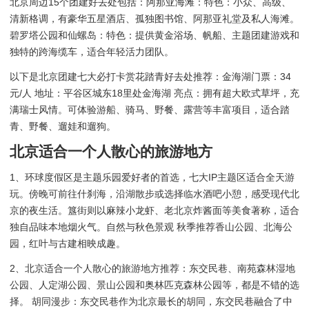
北京周边15个团建好去处包括：阿那亚海滩：特色：小众、高级、
清新格调，有豪华五星酒店、孤独图书馆、阿那亚礼堂及私人海滩。
碧罗塔公园和仙螺岛：特色：提供黄金浴场、帆船、主题团建游戏和
独特的跨海缆车，适合年轻活力团队。
以下是北京团建七大必打卡赏花踏青好去处推荐：金海湖门票：34
元/人 地址：平谷区城东18里处金海湖 亮点：拥有超大欧式草坪，充
满瑞士风情。可体验游船、骑马、野餐、露营等丰富项目，适合踏
青、野餐、遛娃和遛狗。
北京适合一个人散心的旅游地方
1、环球度假区是主题乐园爱好者的首选，七大IP主题区适合全天游
玩。傍晚可前往什刹海，沿湖散步或选择临水酒吧小憩，感受现代北
京的夜生活。簋街则以麻辣小龙虾、老北京炸酱面等美食著称，适合
独自品味本地烟火气。自然与秋色景观 秋季推荐香山公园、北海公
园，红叶与古建相映成趣。
2、北京适合一个人散心的旅游地方推荐：东交民巷、南苑森林湿地
公园、人定湖公园、景山公园和奥林匹克森林公园等，都是不错的选
择。 胡同漫步：东交民巷作为北京最长的胡同，东交民巷融合了中