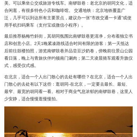
美。可以乘坐公交或旅游专线车。南锣鼓巷：老北京的胡同文化，适
合闲逛，有很多特色小店和咖啡馆。 交通地铁：北京地铁覆盖广
泛，几乎可以到达所有主要景点，建议办一张“市政交通一卡通”或使
用手机扫码乘车（支付宝或微信小程序）。
最后推荐杨梅竹斜街，其胡同氛围比南锣鼓巷更清净，分布着独立书
店和创意小店。2天1晚紧凑路线适合时间有限的游客：第一天抵达
后前往鼓楼拍照，游览南锣鼓巷并品尝豆沙奶卷，傍晚前往景山公园
看日落，晚上与青旅伙伴约顿南门涮肉；第二天凌晨骑车观看升旗仪
式，感受仪式感。
在北京，适合一个人出门散心的去处有哪些？在北京，适合一个人出
门散心的去处有以下这些：逛胡同-在北京，一定要去最长、最短、
最窄、最宽的胡同看一看。相对于商业气息浓郁的南锣鼓巷，这里人
少安静，适合慢慢逛慢慢拍。