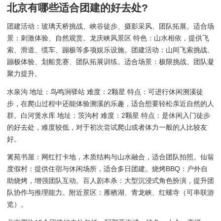
北京有哪些适合团建的好去处?
团建活动：玻璃天桥挑战、峡谷徒步、摄影采风、团队拓展。适合场
景：刺激体验、自然观赏。龙庆峡风景区 特色：山水相依，提供飞
索、滑道、缆车、蹦极等多项娱乐设施。团建活动：山间飞索挑战、
蹦极体验、划船竞赛、团队拓展训练。适合场景：极限挑战、团队凝
聚力提升。
水泉沟 地址：鸟鸣涧驿站 难度：2颗星 特点：可进行休闲溯溪徒
步，在爬山过程中还能体验溯溪的乐趣，适合想要轻松亲近自然的人
群。白河煲水库 地址：茨沟村 难度：2颗星 特点：是休闲入门徒步
的好去处，难度较低，对于初次尝试爬山或者体力一般的人比较友
好。
篱苑书屋：网红打卡地，木质结构与山水融合，适合团队拍照。仙翁
度假村：提供住宿与休闲场所，适合多日团建。烧烤BBQ：户外自
助烧烤，增强团队互动。百人剧本杀：大型沉浸式角色扮演，提升团
队协作与推理能力。附近景区：雁栖湖、青龙峡、红螺寺（可串联游
览）。