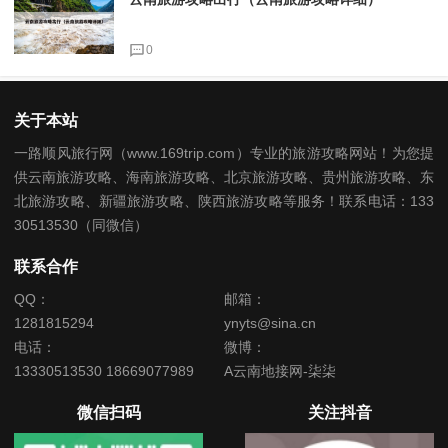
0
关于本站
一路顺风旅行网（www.169trip.com）专业的旅游攻略网站！为您提
供云南旅游攻略、海南旅游攻略、北京旅游攻略、贵州旅游攻略、东
北旅游攻略、新疆旅游攻略、陕西旅游攻略等服务！联系电话：133
30513530（同微信）
联系合作
QQ：
邮箱：
1281815294
ynyts@sina.cn
电话：
微博：
13330513530 18669077989
A云南地接网-柒柒
微信扫码
关注抖音