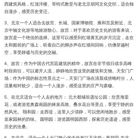
西建筑风格，红顶洋楼、哥特式教堂与老北京胡同文化交织，适合独
自漫步，感受历史变迁。
3、北京一个人适合去故宫、长城、国家博物馆、雍和宫及附近、北
京中轴文化游等地旅游散心。故宫：对于喜欢历史文化的游客来说，
故宫是一个绝佳的选择。这里可以感受到红墙黄瓦的岁月沉淀，走在
太和殿前的广场上，听着自己的脚步声在红墙间回响，仿佛穿越时
空，享受静谧与历史的交融。
4、故宫：作为中国古代宫廷建筑的精华，故宫在非节假日或非高峰
时段前往，可以避开人流，静静地欣赏这里的建筑和文物。天安门广
场：作为中国的标志性景点之一，天安门广场在清晨或傍晚时分，人
流量相对较少，适合一个人漫步，感受这里的庄严与肃穆。
5、在北京适合一个人去的地方： 元大都城垣遗址公园：欣赏海棠
花，或者游览奥森南园的林泉高致、叠水花台等景点，享受宁静的自
然风光。 颐和园：走西堤，这里人少清静，可以悠闲地散步，感受
皇家园林的韵味。 圆明园：游览圆明园西部，探索历史遗迹，感受
历史的沧桑。
6、在北京，适合一个人出门散心的去处有以下这些：逛胡同-在北