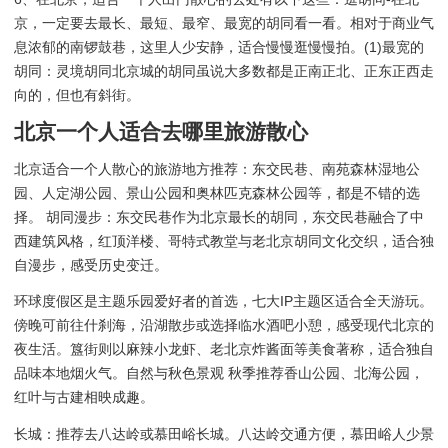
京，一定要去最长、最短、最窄、最宽的胡同看一看。相对于商业气
息浓郁的南锣鼓巷，这里人少安静，适合慢慢逛慢慢拍。(1)最宽的
胡同：灵境胡同北京城的胡同虽说大多数都是正南正北、正东正西走
向的，但也有斜街。
北京一个人适合去哪里旅游散心
北京适合一个人散心的旅游地方推荐：东交民巷、南苑森林湿地公
园、人定湖公园、景山公园和奥林匹克森林公园等，都是不错的选
择。 胡同漫步：东交民巷作为北京最长的胡同，东交民巷融合了中
西建筑风格，红顶洋楼、哥特式教堂与老北京胡同文化交织，适合独
自漫步，感受历史变迁。
环球度假区是主题乐园爱好者的首选，七大IP主题区适合全天游玩。
傍晚可前往什刹海，沿湖散步或选择临水酒吧小憩，感受现代北京的
夜生活。簋街则以麻辣小龙虾、老北京炸酱面等美食著称，适合独自
品味本地烟火气。自然与秋色景观 秋季推荐香山公园、北海公园，
红叶与古建相映成趣。
长城：推荐去八达岭或慕田峪长城。八达岭交通方便，慕田峪人少景