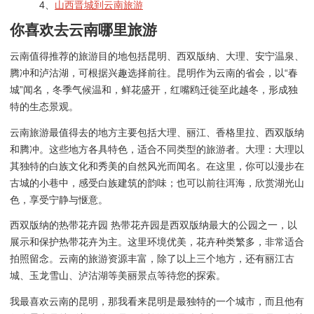
4、
山西晋城到云南旅游
你喜欢去云南哪里旅游
云南值得推荐的旅游目的地包括昆明、西双版纳、大理、安宁温泉、
腾冲和泸沽湖，可根据兴趣选择前往。昆明作为云南的省会，以“春
城”闻名，冬季气候温和，鲜花盛开，红嘴鸥迁徙至此越冬，形成独
特的生态景观。
云南旅游最值得去的地方主要包括大理、丽江、香格里拉、西双版纳
和腾冲。这些地方各具特色，适合不同类型的旅游者。大理：大理以
其独特的白族文化和秀美的自然风光而闻名。在这里，你可以漫步在
古城的小巷中，感受白族建筑的韵味；也可以前往洱海，欣赏湖光山
色，享受宁静与惬意。
西双版纳的热带花卉园 热带花卉园是西双版纳最大的公园之一，以
展示和保护热带花卉为主。这里环境优美，花卉种类繁多，非常适合
拍照留念。云南的旅游资源丰富，除了以上三个地方，还有丽江古
城、玉龙雪山、泸沽湖等美丽景点等待您的探索。
我最喜欢云南的昆明，那我看来昆明是最独特的一个城市，而且他有