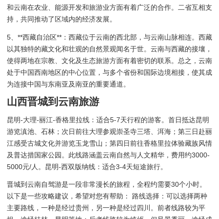
和云南在农业、能源开发和旅游业方面有着广泛的合作。二省互相支
持，共同推动了区域内的经济发展。
5、**西藏自治区**：西藏位于云南的西北部，与云南山脉相连。西藏
以其独特的藏文化和壮观的自然景观闻名于世。云南与西藏的接壤，
使得两地在宗教、文化及生态旅游方面有着密切的联系。总之，云南
处于中国西南地区的中心位置，与多个省份和国际边境相接，使其成
为连接中国与东南亚及南亚的重要通道。
山西晋城到云南旅游
昆明-大理-丽江-香格里拉线：适合5-7天行程的游客。首日抵达昆明
游览滇池、石林；次日前往大理参观崇圣寺三塔、洱海；第三日赴丽
江感受古城文化并游览玉龙雪山；第四日前往香格里拉体验藏族风情
及普达措国家公园。此线路涵盖云南自然与人文精华，费用约3000-
5000元/人。昆明-西双版纳线：适合3-4天短途旅行。
晋城到云南自驾游是一段非常漫长的旅程，全程约需要30个小时。
以下是一些攻略建议，希望对您有帮助： 路线选择：可以选择两种
主要路线，一种是经过贵州，另一种是经过四川。前者线路较为平