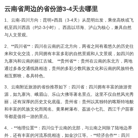
云南省周边的省份游3-4天去哪里
1、云南-四川方向：昆明+西昌（3-4天）从昆明出发，乘坐高铁或飞
机至四川西昌（约2-3小时）。西昌以邛海、泸山为核心，兼具自然
与人文景观。
2、**四川省**：四川在云南的正北方向，两省之间有着悠久的历史往
来和文化交流，共同拥有丰富多彩的自然景观和人文景观，如四川的
九寨沟和云南的丽江古城。 **贵州省**：贵州在云南的东北方，两地
通过多条交通线路相连，贵州的多彩少数民族文化和云南的民族特色
相互辉映，各具特色。
3、云南附近旅游的省份推荐如下：四川省：四川拥有丰富的旅游资
源，如九寨沟、峨眉山、乐山大佛等著名景点。这里不仅自然风光秀
丽，还有深厚的历史文化底蕴。贵州省：贵州以其独特的喀斯特地貌
和丰富的民族文化而闻名。黄果树瀑布、荔波小七孔、西江千户苗寨
等都是值得一游的景点。
4、- **地理位置**：四川位于云南的北部，与云南之间除了陆地边界
外，还有丰富的河流系统相连，如金沙江等。- **经济合作**：四川