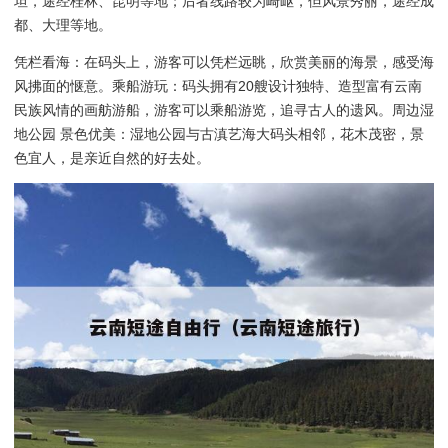
坦，途经桂林、昆明等地；后者线路较为崎岖，但风景秀丽，途经成
都、大理等地。
凭栏看海：在码头上，游客可以凭栏远眺，欣赏美丽的海景，感受海
风拂面的惬意。乘船游玩：码头拥有20艘设计独特、造型富有云南
民族风情的画舫游船，游客可以乘船游览，追寻古人的遗风。周边湿
地公园 景色优美：湿地公园与古滇艺海大码头相邻，花木茂密，景
色宜人，是亲近自然的好去处。