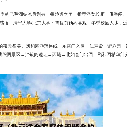
：冬季的昆明湖结冰后别有一番静谧之美，推荐游览长廊、佛香阁
感悟。清华大学/北京大学：需提前预约参观，冬季校园人少，
方的夜景很美。颐和园游玩路线：东宫门入园→仁寿殿→谐趣园→
舫耕织图景区→治镜阁遗址→西堤→北如意门出园。颐和园精华部