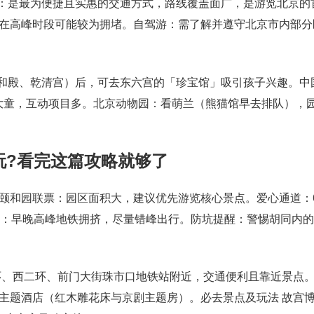
铁：是最为便捷且实惠的交通方式，路线覆盖面广，是游览北京的
在高峰时段可能较为拥堵。自驾游：需了解并遵守北京市内部分
太和殿、乾清宫）后，可去东六宫的「珍宝馆」吸引孩子兴趣。中
合大童，互动项目多。北京动物园：看萌兰（熊猫馆早去排队），
么玩?看完这篇攻略就够了
颐和园联票：园区面积大，建议优先游览核心景点。爱心通道：
峰：早晚高峰地铁拥挤，尽量错峰出行。防坑提醒：警惕胡同内的
环、西二环、前门大街珠市口地铁站附近，交通便利且靠近景点
主题酒店（红木雕花床与京剧主题房）。必去景点及玩法 故宫博