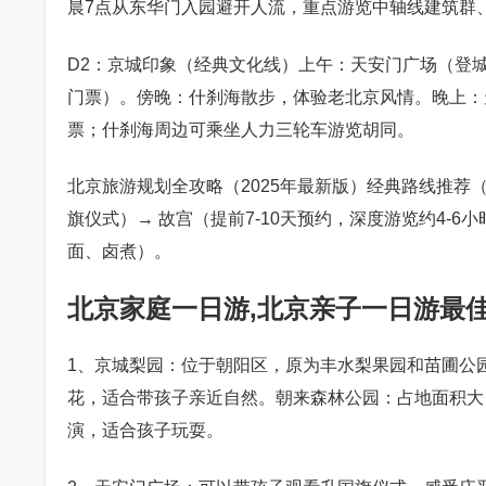
晨7点从东华门入园避开人流，重点游览中轴线建筑群
D2：京城印象（经典文化线）上午：天安门广场（登
门票）。傍晚：什刹海散步，体验老北京风情。晚上：
票；什刹海周边可乘坐人力三轮车游览胡同。
北京旅游规划全攻略（2025年最新版）经典路线推荐（
旗仪式）→ 故宫（提前7-10天预约，深度游览约4-
面、卤煮）。
北京家庭一日游,北京亲子一日游最
1、京城梨园：位于朝阳区，原为丰水梨果园和苗圃公
花，适合带孩子亲近自然。朝来森林公园：占地面积大
演，适合孩子玩耍。