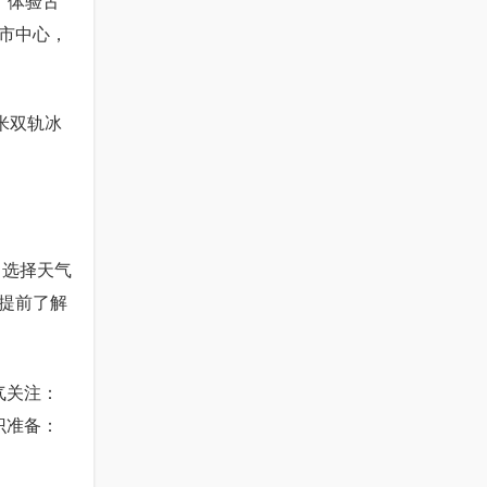
：体验古
市中心，
米双轨冰
：选择天气
提前了解
气关注：
识准备：