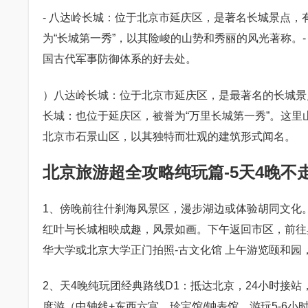
- 八达岭长城：位于北京市延庆区，是著名长城景点，
为“长城第一秀”，以其险峻的山势和秀丽的风光著称。
国古代军事防御体系的好去处。
）八达岭长城：位于北京市延庆区，是最著名的长城景
长城：也位于延庆区，被誉为“万里长城第一秀”。这
北京市石景山区，以其独特而壮观的建筑形式闻名。
北京旅游超全攻略纯玩篇-5天4晚不
1、傍晚前往什刹海风景区，漫步湖边或体验胡同文化。
红叶与长城相映成趣，风景如画。下午返回市区，前往
华大学或北京大学正门拍照-古文化馆 上午游览颐和园
2、天4晚纯玩团经典路线D1：抵达北京，24小时接
度游（中轴线+东西六宫，珍宝馆/钟表馆，游玩5-6小