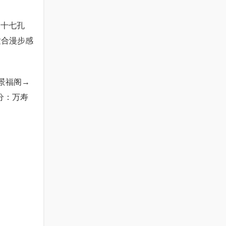
、十七孔
适合漫步感
景福阁→
分：万寿