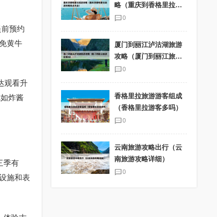
略（重庆到香格里拉旅
游攻略景点大全）
0
提前预约
免黄牛
厦门到丽江泸沽湖旅游
攻略（厦门到丽江旅游
团报价）
0
达观看升
香格里拉旅游游客组成
吃如炸酱
（香格里拉游客多吗）
0
云南旅游攻略出行（云
南旅游攻略详细）
三季有
0
设施和表