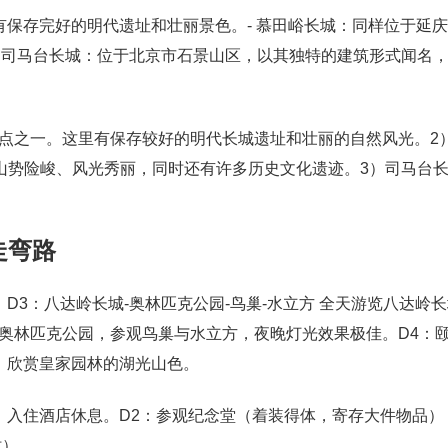
有保存完好的明代遗址和壮丽景色。- 慕田峪长城：同样位于延
- 司马台长城：位于北京市石景山区，以其独特的建筑形式闻名
点之一。这里有保存较好的明代长城遗址和壮丽的自然风光。2
里山势险峻、风光秀丽，同时还有许多历史文化遗迹。3）司马台
走弯路
D3：八达岭长城-奥林匹克公园-鸟巢-水立方 全天游览八达岭
奥林匹克公园，参观鸟巢与水立方，夜晚灯光效果极佳。D4：颐
，欣赏皇家园林的湖光山色。
站，入住酒店休息。D2：参观纪念堂（着装得体，寄存大件物品）
时）。