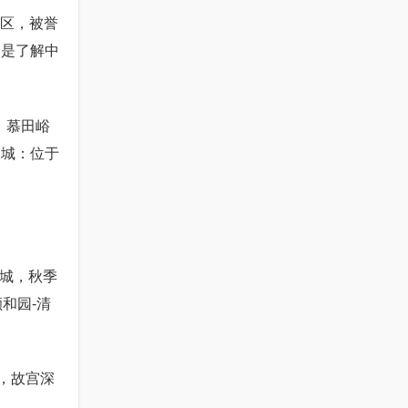
庆区，被誉
，是了解中
）慕田峪
长城：位于
长城，秋季
和园-清
，故宫深