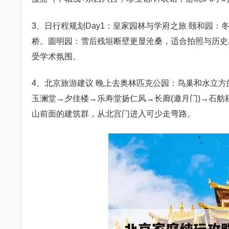
3、日行程规划Day1：皇家园林与学府之旅 颐和园
桥。圆明园：雪后残垣断壁更显沧桑，适合拍照与历史
受学术氛围。
4、北京旅游建议 晚上去奥林匹克公园：鸟巢和水立
玉澜堂→夕佳楼→乐寿堂扬仁风→长廊(邀月门)→石
山前面的建筑群，从北宫门进入可少走弯路。