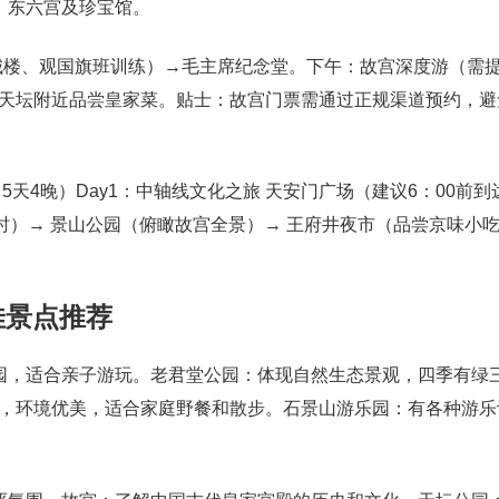
、东六宫及珍宝馆。
城楼、观国旗班训练）→毛主席纪念堂。下午：故宫深度游（需
天坛附近品尝皇家菜。贴士：故宫门票需通过正规渠道预约，避
5天4晚）Day1：中轴线文化之旅 天安门广场（建议6：00前到
6小时）→ 景山公园（俯瞰故宫全景）→ 王府井夜市（品尝京味小
佳景点推荐
园，适合亲子游玩。老君堂公园：体现自然生态景观，四季有绿
，环境优美，适合家庭野餐和散步。石景山游乐园：有各种游乐