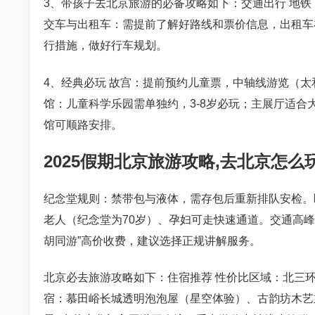
3、带孩子去北京旅游的必备攻略如下：交通出行 地
交车与出租车：需提前了解好路线和票价信息，出租车
行措施，做好行车规划。
4、经典必玩 故宫：提前预约儿童票，中轴线游览（
馆：儿童科学乐园需单独约，3-8岁必玩；主展厅适
馆可顺路安排。
2025假期北京旅游攻略,去北京怎
纪念堂规则：禁带包与液体，需存包后重新排队安检。
老人（纪念堂为70岁）、孕妇可走快速通道。交通高
胡同游”高价收费，建议选择正规讲解服务。
北京必去旅游攻略如下：住宿推荐 性价比区域：北三
宿：慕田峪长城透明泡泡屋（星空体验）、古韵坊木艺