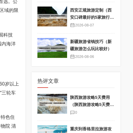
首选。公
区域的限
西安正规旅游定制（西
安口碑最好的5家旅行
社）
2026-08-07
国科技
新疆旅游省钱技巧（新
园内海洋
疆旅游怎么玩比较好）
2026-08-06
热评文章
60岁以上
“三轮车
陕西旅游攻略5天费用
（陕西旅游攻略5天费用
是多少）
0
。特色住
物院 清
重庆到香格里拉旅游攻