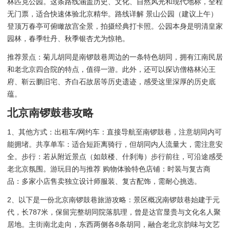
林匹克公园。这条路线涵盖历史、文化、自然风光和现代地标，全程
无门票，适合快速体验北京精华。路线详解 景山公园（建议上午）
登顶万春亭可俯瞰故宫全景，拍摄经典打卡照。公园本身是明清皇家
园林，春季牡丹、秋季银杏尤为惊艳。
推荐景点：菊儿胡同是南锣鼓巷周边的一条特色胡同，拥有江南民居
和老北京四合院的特点，值得一游。此外，还可以探访僧格林沁王
府、靳云鹏旧宅、齐白石故居等历史遗迹，感受这里深厚的历史底
蕴。
北京南锣鼓巷攻略
1、其他方式：出租车/网约车：直接导航至南锣鼓巷，注意胡同内可
能拥堵。共享单车：适合短距离骑行，但胡同内人流量大，需注意安
全。步行：若从附近景点（如鼓楼、什刹海）步行前往，可沿途感受
老北京氛围。游玩目的与推荐 购物体验特色店铺：时装与复古商
品：多家小店售卖独立设计师服装、复古配饰，需耐心挑选。
2、以下是一份北京南锣鼓巷旅游攻略：景区概况南锣鼓巷始建于元
代，长787米，保留完整胡同院落肌理，曾是达官显贵与文化名人聚
居地。主街南北走向，东西两侧各8条胡同，融合老北京韵味与文艺