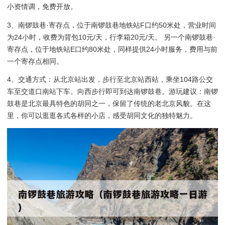
小资情调，免费开放。
3、南锣鼓巷·寄存点，位于南锣鼓巷地铁站F口约50米处，营业时间
为24小时，收费为背包10元/天，行李箱20元/天。 另一个南锣鼓巷·
寄存点，位于地铁站E口约80米处，同样提供24小时服务，费用与前
一个寄存点相同。
4、交通方式：从北京站出发，步行至北京站西站，乘坐104路公交
车至交道口南站下车。向西步行即可到达南锣鼓巷。游玩建议：南锣
鼓巷是北京最具特色的胡同之一，保留了传统的老北京风貌。在这
里，你可以逛逛各式各样的小店，感受胡同文化的独特魅力。