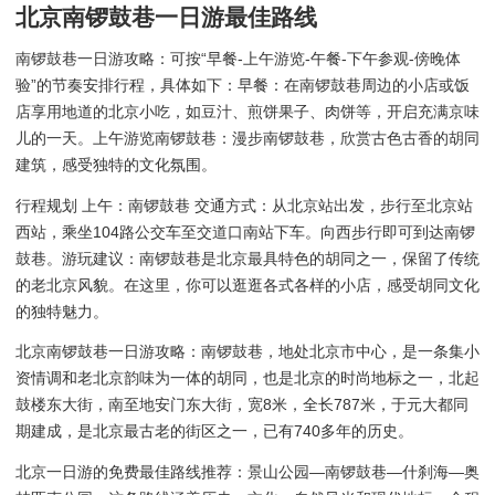
北京南锣鼓巷一日游最佳路线
南锣鼓巷一日游攻略：可按“早餐-上午游览-午餐-下午参观-傍晚体
验”的节奏安排行程，具体如下：早餐：在南锣鼓巷周边的小店或饭
店享用地道的北京小吃，如豆汁、煎饼果子、肉饼等，开启充满京味
儿的一天。上午游览南锣鼓巷：漫步南锣鼓巷，欣赏古色古香的胡同
建筑，感受独特的文化氛围。
行程规划 上午：南锣鼓巷 交通方式：从北京站出发，步行至北京站
西站，乘坐104路公交车至交道口南站下车。向西步行即可到达南锣
鼓巷。游玩建议：南锣鼓巷是北京最具特色的胡同之一，保留了传统
的老北京风貌。在这里，你可以逛逛各式各样的小店，感受胡同文化
的独特魅力。
北京南锣鼓巷一日游攻略：南锣鼓巷，地处北京市中心，是一条集小
资情调和老北京韵味为一体的胡同，也是北京的时尚地标之一，北起
鼓楼东大街，南至地安门东大街，宽8米，全长787米，于元大都同
期建成，是北京最古老的街区之一，已有740多年的历史。
北京一日游的免费最佳路线推荐：景山公园—南锣鼓巷—什刹海—奥