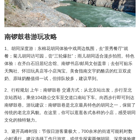
南锣鼓巷游玩攻略
1、胡同深度游：东棉花胡同体验中戏周边氛围，去“景秀餐厅”就
餐；菊儿胡同访可园，尝“三轮爆肚”；雨儿胡同适合漫步拍照。特色
体验：在齐白石旧居纪念馆、南锣书店/邮局文创盖章；去创可贴乐
天陶社、怀旧玩具店等小店淘宝。美食指南文宇奶酪店的红豆双皮
奶、原味奶酪值得一试，但排队较多，建议早到。
2、行程规划 上午：南锣鼓巷 交通方式：从北京站出发，步行至北
京站西站，乘坐104路公交车至交道口南站下车。向西步行即可到达
南锣鼓巷。游玩建议：南锣鼓巷是北京最具特色的胡同之一，保留了
传统的老北京风貌。在这里，你可以逛逛各式各样的小店，感受胡同
文化的独特魅力。
3、避开高峰时段：节假日游客量极大，700余米的街道可能耗时数
小时通行，建议选择工作日游览，或优先探索两侧胡同。深度体验建