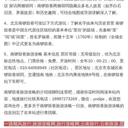
议 探访两侧胡同：南锣鼓巷两侧胡同隐藏众多名人故居（如齐白石
旧居、茅盾故居）和历史趣闻，可结合地图或导游讲解深入了解。
4、北京南锣鼓巷可按以下方式游玩：了解名字由来与历史背景 南锣
鼓巷是中国古代居住区组织的基本单位“里坊”的延续，先秦称“里”
“闾”或“闾里”，曾名罗锅巷，乾隆十五年（1750年）绘制的《全城全
图》中正式更名为南锣鼓巷。
5、南锣鼓巷旅游攻略 基本信息 景区等级：无等级划分，但为北京
标志性地点。门票价格：免费。开放时间：全年10：00-21：00。景
区电话：010-64058949（社区电话）。景区地址：北京市东城区南
锣鼓巷胡同。交通指南 地铁：北京市内乘坐地铁8号线，在南锣鼓巷
站下车即可。
南锣鼓巷旅游攻略的介绍就聊到这里吧，感谢你花时间阅读本站内
容，地接旅行社联系电话：18987273269，微信：yndijie，欢迎您
咨询合作，更多关于南锣鼓巷旅游攻略一日游、南锣鼓巷旅游攻略的
信息别忘了在本站进行查找喔。
一路顺风旅行,旅游攻略网,旅行攻略网,云南旅行,云南旅游,昆