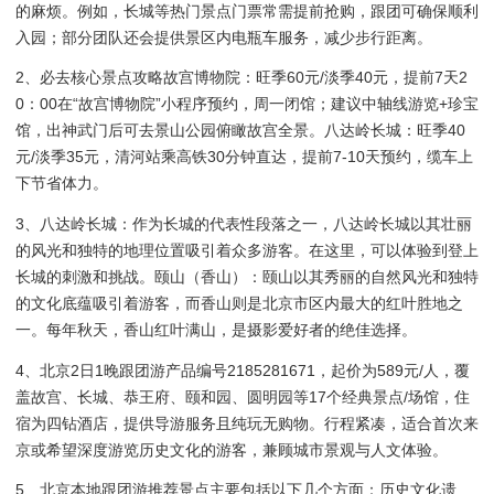
的麻烦。例如，长城等热门景点门票常需提前抢购，跟团可确保顺利
入园；部分团队还会提供景区内电瓶车服务，减少步行距离。
2、必去核心景点攻略故宫博物院：旺季60元/淡季40元，提前7天2
0：00在“故宫博物院”小程序预约，周一闭馆；建议中轴线游览+珍宝
馆，出神武门后可去景山公园俯瞰故宫全景。八达岭长城：旺季40
元/淡季35元，清河站乘高铁30分钟直达，提前7-10天预约，缆车上
下节省体力。
3、八达岭长城：作为长城的代表性段落之一，八达岭长城以其壮丽
的风光和独特的地理位置吸引着众多游客。在这里，可以体验到登上
长城的刺激和挑战。颐山（香山）：颐山以其秀丽的自然风光和独特
的文化底蕴吸引着游客，而香山则是北京市区内最大的红叶胜地之
一。每年秋天，香山红叶满山，是摄影爱好者的绝佳选择。
4、北京2日1晚跟团游产品编号2185281671，起价为589元/人，覆
盖故宫、长城、恭王府、颐和园、圆明园等17个经典景点/场馆，住
宿为四钻酒店，提供导游服务且纯玩无购物。行程紧凑，适合首次来
京或希望深度游览历史文化的游客，兼顾城市景观与人文体验。
5、北京本地跟团游推荐景点主要包括以下几个方面：历史文化遗