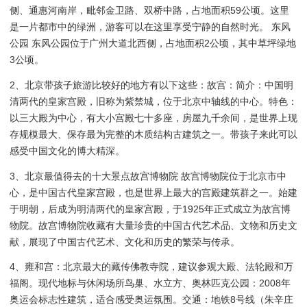
侧、通惠河南岸，毗邻金卫路、双桥中路，占地面积59公顷。这里
是一片都市中的绿洲，游客可以在这里享受宁静的自然时光。 东风
公园 东风公园位于广州大道北西侧，占地面积2公顷，其中草坪绿地
3公顷。
2、北京带孩子旅游比较好的地方有以下这些：故宫：简介：中国明
清两代的皇家宫殿，旧称为紫禁城，位于北京中轴线的中心。特色：
以三大殿为中心，有大小宫殿七十多座，房屋九千余间，是世界上现
存规模最大、保存最为完整的木质结构古建筑之一。带孩子来此可以
感受中国文化的博大精深。
3、北京最值得去的十大景点故宫博物院 故宫博物院位于北京市中
心，是中国古代皇家宫殿，也是世界上最大的宫殿建筑群之一。始建
于明朝，后成为明清两代的皇家宫殿，于1925年正式成立为故宫博
物院。故宫博物院收藏有大量珍贵的中国古代艺术品、文物和历史文
献，展现了中国古代艺术、文化和历史的繁荣与传承。
4、雍和宫：北京最大的藏传佛教寺院，建议参观大殿、法轮殿和万
福阁。现代地标与休闲场所鸟巢、水立方、奥林匹克公园：2008年
奥运会标志性建筑，适合感受奥运氛围。交通：地铁8号线（朱辛庄