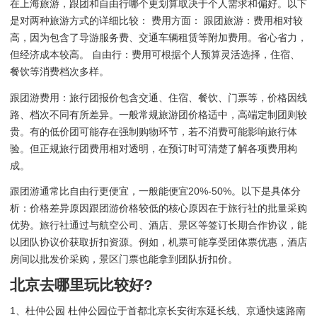
在上海旅游，跟团和自由行哪个更划算取决于个人需求和偏好。以下
是对两种旅游方式的详细比较： 费用方面： 跟团旅游：费用相对较
高，因为包含了导游服务费、交通车辆租赁等附加费用。省心省力，
但经济成本较高。 自由行：费用可根据个人预算灵活选择，住宿、
餐饮等消费档次多样。
跟团游费用：旅行团报价包含交通、住宿、餐饮、门票等，价格因线
路、档次不同有所差异。一般常规旅游团价格适中，高端定制团则较
贵。有的低价团可能存在强制购物环节，若不消费可能影响旅行体
验。但正规旅行团费用相对透明，在预订时可清楚了解各项费用构
成。
跟团游通常比自由行更便宜，一般能便宜20%-50%。以下是具体分
析：价格差异原因跟团游价格较低的核心原因在于旅行社的批量采购
优势。旅行社通过与航空公司、酒店、景区等签订长期合作协议，能
以团队协议价获取折扣资源。例如，机票可能享受团体票优惠，酒店
房间以批发价采购，景区门票也能拿到团队折扣价。
北京去哪里玩比较好?
1、杜仲公园 杜仲公园位于首都北京长安街东延长线、京通快速路南