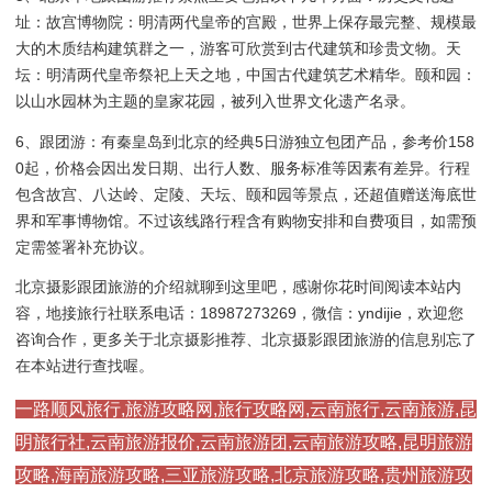
址：故宫博物院：明清两代皇帝的宫殿，世界上保存最完整、规模最
大的木质结构建筑群之一，游客可欣赏到古代建筑和珍贵文物。天
坛：明清两代皇帝祭祀上天之地，中国古代建筑艺术精华。颐和园：
以山水园林为主题的皇家花园，被列入世界文化遗产名录。
6、跟团游：有秦皇岛到北京的经典5日游独立包团产品，参考价158
0起，价格会因出发日期、出行人数、服务标准等因素有差异。行程
包含故宫、八达岭、定陵、天坛、颐和园等景点，还超值赠送海底世
界和军事博物馆。不过该线路行程含有购物安排和自费项目，如需预
定需签署补充协议。
北京摄影跟团旅游的介绍就聊到这里吧，感谢你花时间阅读本站内
容，地接旅行社联系电话：18987273269，微信：yndijie，欢迎您
咨询合作，更多关于北京摄影推荐、北京摄影跟团旅游的信息别忘了
在本站进行查找喔。
一路顺风旅行,旅游攻略网,旅行攻略网,云南旅行,云南旅游,昆
明旅行社,云南旅游报价,云南旅游团,云南旅游攻略,昆明旅游
攻略,海南旅游攻略,三亚旅游攻略,北京旅游攻略,贵州旅游攻