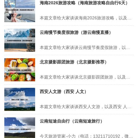
海南2026旅游攻略（海南旅游攻略自由行6天）
本篇文章给大家谈谈海南2026旅游攻略，以及海南旅游攻略自由行6天对应的知识点，希望对各位有所帮助，不要忘了收藏本站喔。 本文目录一览： 1、海南自驾春节2日旅游2026攻略 2、1月份到景迈山旅游攻略 3、2026年春节南方旅游攻略 4、元旦旅游适合发朋友圈 5、2026过年旅游攻略 海南...
云南慢节奏度假旅游（游云南慢直播）
本篇文章给大家谈谈云南慢节奏度假旅游，以及游云南慢直播对应的知识点，希望对各位有所帮助，不要忘了收藏本站喔。 本文目录一览： 1、云南大理——最适合毕业旅游的城市 2、旅游规划哪家比较好 3、云南省适合避暑养老的城市,夏季白天平均温度才25℃,真想去度假 4、节奏很慢,适合养老的小城——勐海...
北京摄影跟团旅游（北京摄影推荐）
本篇文章给大家谈谈北京摄影跟团旅游，以及北京摄影推荐对应的知识点，希望对各位有所帮助，不要忘了收藏本站喔。 本文目录一览： 1、自由行贵还是跟团贵 2、北京去哪里玩比较好? 3、北京跟团游景点推荐 自由行贵还是跟团贵 在上海旅游，跟团和自由行哪个更划算取决于个人需求和偏好。以下是对两种旅游方式的详细...
西安人文游（西安 人文）
本篇文章给大家谈谈西安人文游，以及西安 人文对应的知识点，希望对各位有所帮助，不要忘了收藏本站喔。 本文目录一览： 1、西安旅游推荐30个必游景点 2、西安周边一日游最佳攻略 3、西安必去的10个景点 4、西安最值得去的十二个地方有哪些?可以说说吗? 西安旅游推荐30个必游景点 1、西安旅游推荐...
云南短途自由行（云南短途旅行）
今天旅游管家-小力（电话：13211710192，微信号：xsbndijie）给各位分享云南短途自由行的知识，其中也会对云南短途旅行进行解释，如果能碰巧解决你现在面临的问题，别忘了关注本站，现在开始吧！本文目录一览： 1、你喜欢去云南哪里旅游 2、一个人去云南旅游大概需要多少钱 3、云南省周边的省份游...