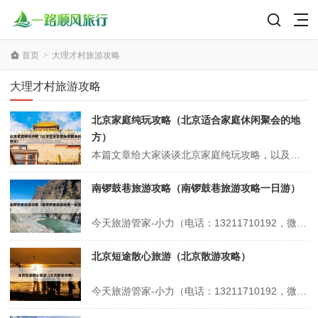
首页
>
大理才村旅游攻略
大理才村旅游攻略
北京家庭纯玩攻略（北京适合家庭休闲聚会的地
方）
本篇文章给大家谈谈北京家庭纯玩攻略，以及北京适合家庭休闲聚会的地方对应的知识点，希望对各位有所帮助，不要忘了收藏本站喔。 本文目录一览： 1、北京旅游攻略-7-9月暑假亲子游必备攻略 2、2025假期北京旅游攻略,去北京怎么玩?看完这篇攻略就够了 3、北京家庭一日游,北京亲子一日游最佳景点推荐 4...
南锣鼓巷旅游攻略（南锣鼓巷旅游攻略一日游）
今天旅游管家-小力（电话：13211710192，微信号：xsbndijie）给各位分享南锣鼓巷旅游攻略的知识，其中也会对南锣鼓巷旅游攻略一日游进行解释，如果能碰巧解决你现在面临的问题，别忘了关注本站，现在开始吧！本文目录一览： 1、北京南锣鼓巷一日游最佳路线 2、北京南锣鼓巷攻略 3、南锣鼓巷游玩攻...
北京短途散心旅游（北京散游攻略）
今天旅游管家-小力（电话：13211710192，微信号：xsbndijie）给各位分享北京短途散心旅游的知识，其中也会对北京散游攻略进行解释，如果能碰巧解决你现在面临的问题，别忘了关注本站，现在开始吧！本文目录一览： 1、北京有哪些适合团建的好去处? 2、北京适合一个人散心的旅游地方 3、北京一个人...