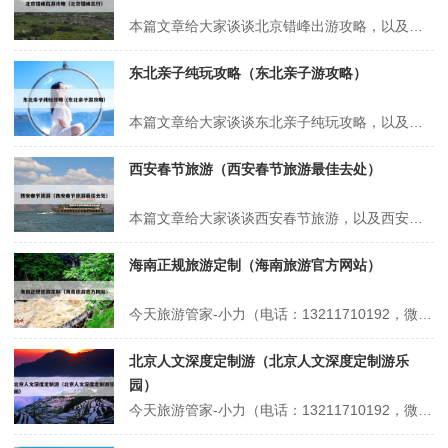
本篇文章给大家谈谈北京错峰出游攻略，以及北京错峰出行对应的知识点，希望对各位有所帮助，不要忘了收藏本站喔。 本文目录一览： 1、北京环球影城攻略及费用 2、错峰出游好去处:陶然亭公园 3、环球影城北京攻略 4、错峰出游北京:避开人潮,玩转帝都的“冷门”秘籍! 北京环球影城攻略及费用 1、省时套餐...
东北亲子纯玩攻略（东北亲子游攻略）
本篇文章给大家谈谈东北亲子纯玩攻略，以及东北亲子游攻略对应的知识点，希望对各位有所帮助，不要忘了收藏本站喔。 本文目录一览： 1、东北适合亲子游的地方 2、沈阳带孩子玩攻略 3、沈阳带娃旅游攻略 4、东北洗浴中心带娃攻略 5、不做攻略?长白山六天遛娃别太爽?? 东北适合亲子游的地方 1、哈尔...
西安春节旅游（西安春节旅游最佳去处）
本篇文章给大家谈谈西安春节旅游，以及西安春节旅游最佳去处对应的知识点，希望对各位有所帮助，不要忘了收藏本站喔。 本文目录一览： 1、2024西安旅游:一年去了西安5次!才写出这篇超全攻略!写给春节去西安的值... 2、西安春节周边一日游最佳去处 3、西安春节旅游攻略景点大全,西安春节旅游必去十大景点有...
海南正规旅游定制（海南旅游官方网站）
今天旅游管家-小力（电话：13211710192，微信号：xsbndijie）给各位分享海南正规旅游定制的知识，其中也会对海南旅游官方网站进行解释，如果能碰巧解决你现在面临的问题，别忘了关注本站，现在开始吧！本文目录一览： 1、报三亚一千多的当地团交200定金可信吗 2、海南知名旅行社 3、丽保家--...
北京人文深度定制游（北京人文深度定制游乐
园）
今天旅游管家-小力（电话：13211710192，微信号：xsbndijie）给各位分享北京人文深度定制游的知识，其中也会对北京人文深度定制游乐园进行解释，如果能碰巧解决你现在面临的问题，别忘了关注本站，现在开始吧！本文目录一览： 1、北京旅游景点顺序 2、北京四月旅游精选:红色记忆、赏花与文化之旅...