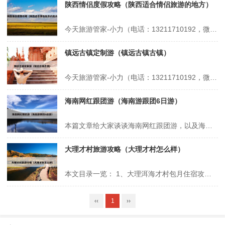
陕西情侣度假攻略（陕西适合情侣旅游的地方）
今天旅游管家-小力（电话：13211710192，微信号：xsbndijie）给各位分享陕西情侣度假攻略的知识，其中也会对陕西适合情侣旅游的地方进行解释，如果能碰巧解决你现在面临的问题，别忘了关注本站，现在开始吧！本文目录一览： 1、西安十大最适合情侣去的地方 2、西安汤峪旅游度假区旅游攻略 3、西安...
镇远古镇定制游（镇远古镇古镇）
今天旅游管家-小力（电话：13211710192，微信号：xsbndijie）给各位分享镇远古镇定制游的知识，其中也会对镇远古镇古镇进行解释，如果能碰巧解决你现在面临的问题，别忘了关注本站，现在开始吧！本文目录一览： 1、镇远古镇之旅 2、成都有哪些比较好的旅游规划公司呢? 3、镇远古镇旅游攻略一日游...
海南网红跟团游（海南游跟团6日游）
本篇文章给大家谈谈海南网红跟团游，以及海南游跟团6日游对应的知识点，希望对各位有所帮助，不要忘了收藏本站喔。 本文目录一览： 1、三亚旅游攻略!最全景点解析篇! 2、去旅游选择跟团还是自由行,区别是什么,费用预算多少 3、暑期旅游超十亿人次,张家界成为大黑马,挤掉三亚西安排全国第三_百度知......
大理才村旅游攻略（大理才村怎么样）
本文目录一览： 1、大理洱海才村包月住宿攻略,苍洱市旅游攻略路线 2、大理才村湿地公园的旅游打卡线路怎么安排合适? 3、有哪些去大理才村度假的指南安利? 4、漫步大理才村的赏景指南是什么? 5、大理才村有什么好玩的 6、大理才村有哪些适合带孩子一起游玩的景点? 大理洱海才村包月住宿攻略,...
‹‹
1
››