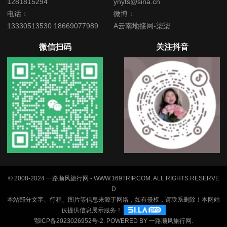
1281815294
ynyts@sina.cn
电话：
微博：
13330513530 18669077989
A云南地接网-柒柒
微信扫码
关注抖音
© 2008-2024 一路顺风旅行网 - WWW.169TRIP.COM. ALL RIGHTS RESERVE
D
本站部分文字、行程、图片等信息来源于网络，如有侵权，请联系删除！本网站
仅提供信息展示服务！
鄂ICP备2023026952号-2
. POWERED BY
一路顺风旅行网
.