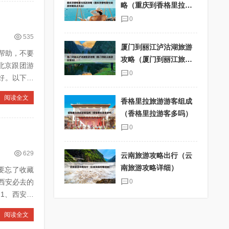
略（重庆到香格里拉旅
游攻略景点大全）
0
535
厦门到丽江泸沽湖旅游
帮助，不要
攻略（厦门到丽江旅游
团报价）
0
阅读全文
香格里拉旅游游客组成
（香格里拉游客多吗）
0
629
云南旅游攻略出行（云
南旅游攻略详细）
要忘了收藏
0
阅读全文