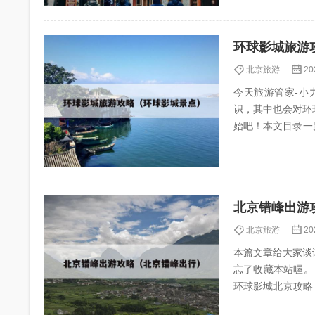
环球影城旅游
北京旅游
20
今天旅游管家-小力
识，其中也会对环
始吧！本文目录一览： 1、北京环
序攻略...
北京错峰出游
北京旅游
20
本篇文章给大家谈
忘了收藏本站喔。 本文目录一
环球影城北京攻略 4、错峰出游北京:避开人潮,玩转帝都的“冷门”秘籍! 北京环球影城攻略及费用 1、
时套餐...