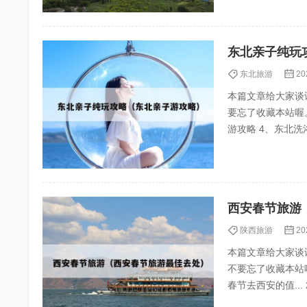
东北亲子纯玩
东北旅游
20
本篇文章给大家谈
要忘了收藏本站喔。 本文目录
游攻略 4、东北洗浴中心带娃攻略 5、不做攻略?长白山六天遛娃别太爽?? 东北适合亲子游的地方 1、
哈尔...
西安春节旅游
陕西旅游
20
本篇文章给大家谈
不要忘了收藏本站喔
春节去西安的值... 2、西安春节周边一日游最佳去处 3、西安春节旅游攻略景点大全,西安春节旅游必去
十大景点有...