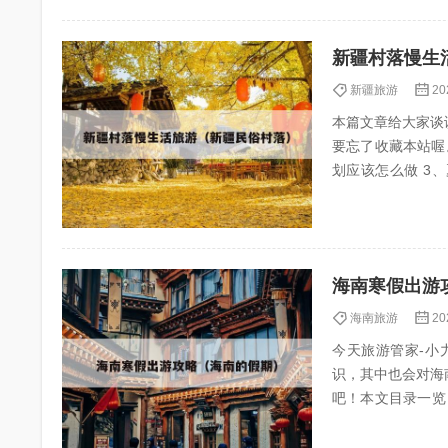
新疆村落慢生
新疆旅游
20
本篇文章给大家谈
要忘了收藏本站喔。 
划应该怎么做 3、夏天两个人去新疆玩10天需要多少预算? 如何打造乡村旅游慢生活下的“沉浸式体
验”? 1、打造乡...
海南寒假出游
海南旅游
20
今天旅游管家-小力
识，其中也会对海
吧！本文目录一览： 1、寒假
海南自驾旅...