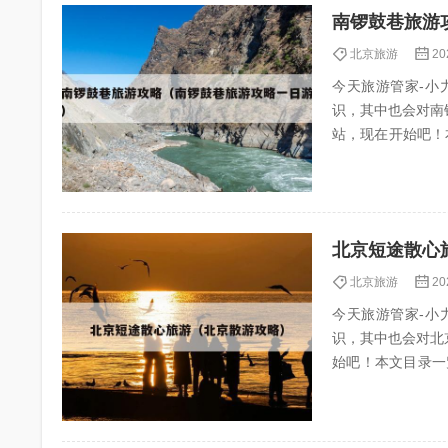
南锣鼓巷旅游
北京旅游
20
今天旅游管家-小力
识，其中也会对南
站，现在开始吧！本文目录一
巷游玩攻...
北京短途散心
北京旅游
20
今天旅游管家-小力
识，其中也会对北
始吧！本文目录一览： 1、北京
京一个人...