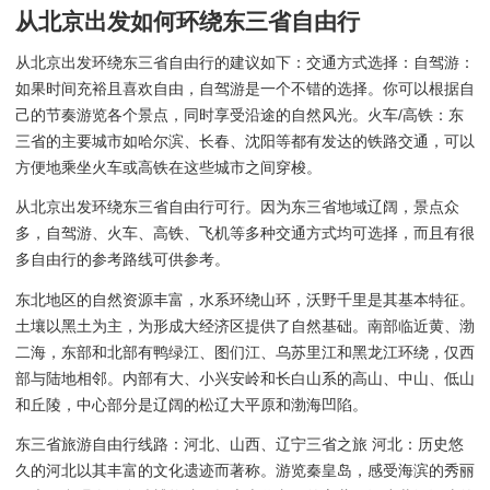
从北京出发如何环绕东三省自由行
从北京出发环绕东三省自由行的建议如下：交通方式选择：自驾游：
如果时间充裕且喜欢自由，自驾游是一个不错的选择。你可以根据自
己的节奏游览各个景点，同时享受沿途的自然风光。火车/高铁：东
三省的主要城市如哈尔滨、长春、沈阳等都有发达的铁路交通，可以
方便地乘坐火车或高铁在这些城市之间穿梭。
从北京出发环绕东三省自由行可行。因为东三省地域辽阔，景点众
多，自驾游、火车、高铁、飞机等多种交通方式均可选择，而且有很
多自由行的参考路线可供参考。
东北地区的自然资源丰富，水系环绕山环，沃野千里是其基本特征。
土壤以黑土为主，为形成大经济区提供了自然基础。南部临近黄、渤
二海，东部和北部有鸭绿江、图们江、乌苏里江和黑龙江环绕，仅西
部与陆地相邻。内部有大、小兴安岭和长白山系的高山、中山、低山
和丘陵，中心部分是辽阔的松辽大平原和渤海凹陷。
东三省旅游自由行线路：河北、山西、辽宁三省之旅 河北：历史悠
久的河北以其丰富的文化遗迹而著称。游览秦皇岛，感受海滨的秀丽