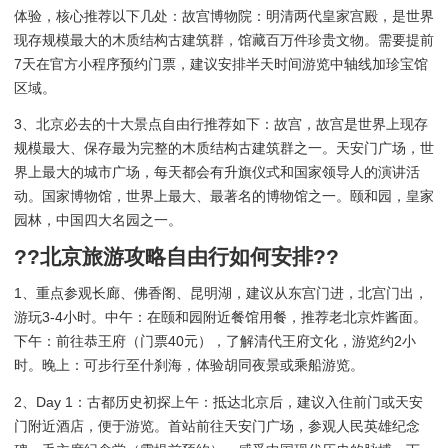
体验，核心推荐以下几处：故宫博物院：明清两代皇家宫殿，是世界
现存规模最大的木质结构古建筑群，馆藏百万件珍贵文物。需要提前
7天在官方小程序预约门票，建议安排半天时间游览中轴线加珍宝馆
区域。
3、北京必去的十大景点自由行推荐如下：故宫，故宫是世界上现存
规模最大、保存最为完整的木质结构古建筑群之一。天安门广场，世
界上最大的城市广场，每天都会有升旗仪式和国家领导人的演讲活
动。国家博物馆，世界上最大、最著名的博物馆之一。颐和园，皇家
园林，中国四大名园之一。
??北京旅游攻略自由行如何安排??
1、重点参观长廊、佛香阁、昆明湖，建议从东宫门进，北宫门出，
游玩3-4小时。中午：在颐和园附近餐馆用餐，推荐老北京炸酱面。
下午：前往恭王府（门票40元），了解清代王府文化，游览约2小
时。晚上：可步行至什刹海，体验胡同夜景或乘船游览。
2、Day 1：古都历史初探上午：抵达北京后，建议入住前门或天安
门附近酒店，便于游览。首站前往天安门广场，参观人民英雄纪念