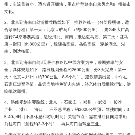
州，车流量较小，适合避开拥堵，重点推荐赣南自然风光和广州都市
文化。
2、北京到海南自驾游推荐路线如下：推荐路线一（分阶段明确，适
合紧凑行程）第一天：北京→驻马店（约800公里），走G45大广高
速转G4京港澳高速，途经河北、河南，抵达驻马店。第二天：驻马
店→衡阳（约800公里），经随岳高速、岳临高速，穿越湖北、湖
南，到达衡阳。
3、北京到海南自驾3天最佳攻略以中线方案为主，兼顾效率与安
全，具体规划如下：路线规划全程约2600公里，分3天完成：第一
天：北京→郑州（约700公里，8-9小时）。建议清晨出发，中午在
石家庄短暂停留，品尝当地特色驴肉火烧，补充体力后继续行驶，傍
晚抵达郑州。
4、路线规划主要路线：北京 → 石家庄 → 郑州 → 武汉 → 长沙 →
广州 → 湛江 → 海口 → 三亚总里程：约3000公里预计驾驶时间：3
5-40小时（不含休息和游玩时间）关键节点：需在湛江徐闻港乘船
前往海口（船程约2-3小时），再从海口自驾至三亚。
关于北京长途自由行和北京旅行自由行的介绍到此就结束了，不知道