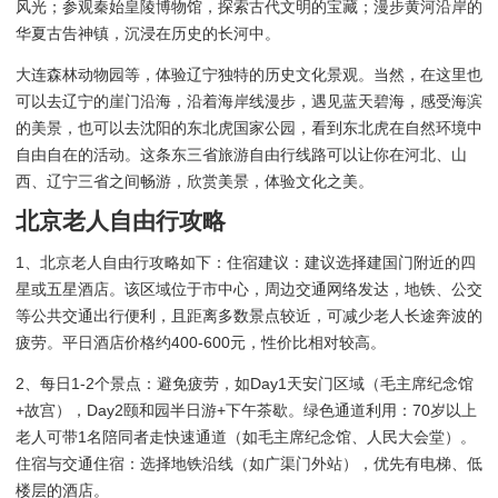
风光；参观秦始皇陵博物馆，探索古代文明的宝藏；漫步黄河沿岸的
华夏古告神镇，沉浸在历史的长河中。
大连森林动物园等，体验辽宁独特的历史文化景观。当然，在这里也
可以去辽宁的崖门沿海，沿着海岸线漫步，遇见蓝天碧海，感受海滨
的美景，也可以去沈阳的东北虎国家公园，看到东北虎在自然环境中
自由自在的活动。这条东三省旅游自由行线路可以让你在河北、山
西、辽宁三省之间畅游，欣赏美景，体验文化之美。
北京老人自由行攻略
1、北京老人自由行攻略如下：住宿建议：建议选择建国门附近的四
星或五星酒店。该区域位于市中心，周边交通网络发达，地铁、公交
等公共交通出行便利，且距离多数景点较近，可减少老人长途奔波的
疲劳。平日酒店价格约400-600元，性价比相对较高。
2、每日1-2个景点：避免疲劳，如Day1天安门区域（毛主席纪念馆
+故宫），Day2颐和园半日游+下午茶歇。绿色通道利用：70岁以上
老人可带1名陪同者走快速通道（如毛主席纪念馆、人民大会堂）。
住宿与交通住宿：选择地铁沿线（如广渠门外站），优先有电梯、低
楼层的酒店。