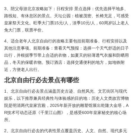
3、陪父母游北京攻略如下：日程安排 景点选择：优先选择平地多、
路线短、有休息区的景点。天坛公园：植被茂密、长椅充足，可感受
皇家祭天文化。旺季大门票15元/人，淡季10元/人，60周岁以上老人
免大门票，联票半价。
4、适合老年人北京自由行的攻略主要包括前期准备、行程安排以及
其他注意事项。前期准备：查看天气预报：选择一个天气舒适的日子
出行，并根据季节带上合适的衣物，如夏天的轻薄透气衣服和防晒用
品，冬天的保暖衣物。预订酒店：选择交通便利的地方，如地铁附
近，方便老人出行。
北京自由行必去景点有哪些
1、北京自由行必去景点涵盖历史古迹、自然风光、文艺街区与现代
娱乐，以下推荐兼具经典性与体验感的目的地：历史人文类故宫博物
院是明清两代皇家宫殿，2025年新开放的雕塑馆展出乾隆大金塔，A
R技术可动态还原《千里江山图》，是感受600年皇家秘史的核心场
所。
2、北京自由行必去的代表性景点覆盖历史、人文、自然、现代多元