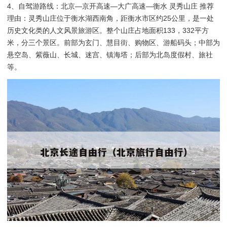
4、自驾游路线：北京—京开高速—大广高速—衡水 灵秀山庄 推荐
理由：灵秀山庄位于衡水湖西南角，距衡水市区约25公里，是一处
历史文化类的人文风景旅游区。整个山庄占地面积133，332平方
米，分三个景区。前部为玄门、慧目街、购物区、游船码头；中部为
悬空岛、紫薇山、长城、迷宫、镇海塔；后部为北岛度假村、旅社
等。