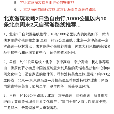
5、
??北京旅游攻略自由行如何安排??
6、
北京到海南自由行攻略,北京到海南自驾最佳路线
北京游玩攻略2日游自由行,1000公里以内10
条北京周末2天自驾游路线推荐...
1、北京2日自驾游路线推荐，10条1000公里以内的路线如下：武清
佛罗伦萨小镇购物之旅 里程：约92公里路线：北京—京津高速—京
沪高速—杨村景点：佛罗伦萨小镇推荐理由：纯意大利风格的高端名
品折扣中心和休闲文化中心，适合购物和休闲。
2、里程：约92公里路线：北京—京津高速—京沪高速—杨村推荐理
由：佛罗伦萨小镇是中国首座纯意大利风格的高端名品折扣中心和休
闲文化中心，适合家庭购物休闲。呼和浩特美食之旅 里程：约480公
里路线：北京—G6京藏高速—丹拉高速至呼和浩特推荐理由：体验
内蒙古特色美食，如烤全羊、涮羊肉等，感受草原风情。
3、里程：约105公里路线：北京—京平高速—津蓟高速—蓟县推荐
理由：黄崖关长城是世界文化遗产，“津门十景”之首，以黄崖夕照、
二龙戏水、云海烟波三大奇观著称。