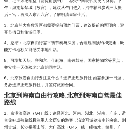
碑、毛主席纪念堂（需提前预约），感受中国现代历史的脉搏。下
午：游览紫禁城（故宫），建议从午门进入，沿中轴线参观三大殿、
后三宫，再深入东西六宫，了解明清皇家生活。
3、北京的大多数景区都需要提前预约门票，建议提前购票预约，避
开节假日和旅游旺季。
4、总结：北京自由行需平衡节奏与深度，合理规划预约和交通，既
能打卡地标又能感受本地生活。
5、可增加天坛、雍和宫、什刹海、南锣鼓巷、国家博物馆等景点，
并安排一天体验老北京胡同生活。
6、北京旅游自由行要注意什么？选择正规旅行社 如需参加一日游，
务必选择正规旅行社，并签订旅游合同。
北京到海南自由行攻略,北京到海南自驾最佳
路线
1、京港澳高速（G4）线：途经河北、河南、湖北、湖南、广东，适
合偏好成熟路线且注重人文历史的游客，沿途可游览济南趵突泉、荆
州古城、长沙岳麓山等。大广高速（G45）线：经衡水、赣州、广