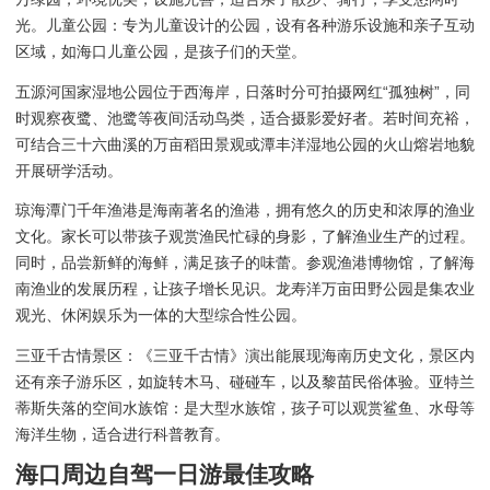
光。儿童公园：专为儿童设计的公园，设有各种游乐设施和亲子互动
区域，如海口儿童公园，是孩子们的天堂。
五源河国家湿地公园位于西海岸，日落时分可拍摄网红“孤独树”，同
时观察夜鹭、池鹭等夜间活动鸟类，适合摄影爱好者。若时间充裕，
可结合三十六曲溪的万亩稻田景观或潭丰洋湿地公园的火山熔岩地貌
开展研学活动。
琼海潭门千年渔港是海南著名的渔港，拥有悠久的历史和浓厚的渔业
文化。家长可以带孩子观赏渔民忙碌的身影，了解渔业生产的过程。
同时，品尝新鲜的海鲜，满足孩子的味蕾。参观渔港博物馆，了解海
南渔业的发展历程，让孩子增长见识。龙寿洋万亩田野公园是集农业
观光、休闲娱乐为一体的大型综合性公园。
三亚千古情景区：《三亚千古情》演出能展现海南历史文化，景区内
还有亲子游乐区，如旋转木马、碰碰车，以及黎苗民俗体验。亚特兰
蒂斯失落的空间水族馆：是大型水族馆，孩子可以观赏鲨鱼、水母等
海洋生物，适合进行科普教育。
海口周边自驾一日游最佳攻略