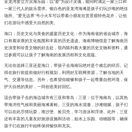
亚龙湾爱立方滨海乐园：以“爱”为设计灵魂，能同时满足一家三口和
一家三代人的娱乐需求。银白色的亚龙湾海滩是孩子们玩沙堆的绝佳
场所。“爱无边界”号小火车可以带着小朋友欣赏景观特色花卉，让他
们在游玩中感受大自然的美。
海口：历史文化与美食的盛宴历史文化：作为海南省的省会城市，海
口有着浓厚的文化氛围和丰富的历史遗迹。海南博物馆是了解海南历
史演变和珍贵文物的好去处，馆内陈列着大量的历史文物和资料，通
过参观可以让孩子了解海南的发展历程和文化底蕴。
无论你选择三亚还是海口，带孩子去海南玩绝对是个难忘的经历。记
得在旅行前提前做好行程规划，利用好互联网资源，了解当地的天
气、交通等信息。另外，也希望你能够和孩子一起尊重自然环境，保
护大自然的美好，一同创造美好回忆。
适合带孩子去的海边城市有三亚和青岛：三亚：位于海南岛，以其热
带海洋性气候和美丽海滩著称。三亚的海水清澈，沙滩细腻，孩子们
可以在此尽情玩耍，堆沙堡、捡贝壳，学习游泳和浮潜。此外，三亚
还有丰富的儿童友好旅游设施和活动，如水上乐园、动物园等，确保
孩子们在旅行中始终保持愉快和充实。