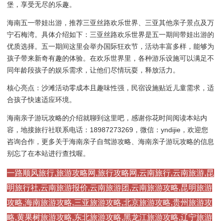
堡，享受无尽的乐趣。
海南五一带娃出游，推荐三亚丝路欢乐世界、三亚其他亲子景点及万
宁石梅湾。具体介绍如下：三亚丝路欢乐世界是五一期间带娃出游的
优质选择。五一期间这里会举办国际狂欢节，活动丰富多样，能够为
孩子带来新奇有趣的体验。在欢乐世界里，各种游乐设施可以满足不
同年龄段孩子的娱乐需求，让他们尽情玩耍，释放活力。
核心亮点：沙滩活动零成本且趣味性强，民宿设施贴近儿童需求，适
合孩子快速适应环境。
海南亲子游玩攻略的介绍就聊到这里吧，感谢你花时间阅读本站内
容，地接旅行社联系电话：18987273269，微信：yndijie，欢迎您
咨询合作，更多关于海南亲子自驾游攻略、海南亲子游玩攻略的信息
别忘了在本站进行查找喔。
一路顺风旅行,旅游攻略网,旅行攻略网,云南旅行,云南旅游,昆
明旅行社,云南旅游报价,云南旅游团,云南旅游攻略,昆明旅游
攻略,海南旅游攻略,三亚旅游攻略,北京旅游攻略,贵州旅游攻
略,黄果树旅游攻略,东北旅游攻略,黑龙江旅游攻略,辽宁旅游