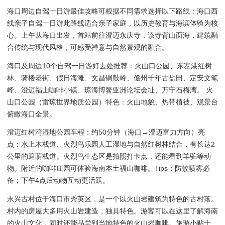
海口周边自驾一日游最佳攻略可根据不同需求选择以下路线：海口西
线亲子自驾一日游此路线适合亲子家庭，以历史教育与海滨体验为核
心。上午从海口出发，首站前往澄迈永庆寺，该寺背山面海，建筑融
合传统与现代风格，可感受禅意与自然景观的融合。
海口及周边10个自驾一日游好去处推荐：火山口公园、东寨港红树
林、骑楼老街、假日海滩、文昌铜鼓岭、儋州千年古盐田、定安文笔
峰、澄迈福山咖啡小镇、琼海博鳌亚洲论坛会址、万宁石梅湾。 火
山口公园（雷琼世界地质公园）特色：火山地貌、热带植被、观景台
俯瞰海口全景。
澄迈红树湾湿地公园车程：约50分钟（海口→澄迈富力方向）亮
点：水上木栈道、火烈鸟乐园人工湿地与自然红树林结合，有长达2
公里的遮荫栈道。火烈鸟生态区是拍照打卡点，还能看到羊驼等动
物。附近的咖啡庄园可体验海南本土福山咖啡。Tips：防蚊喷雾必
备；下午4点后动物互动更活跃。
永兴古村位于海口市秀英区，是一个以火山岩建筑为特色的古村落。
村内的房屋大多用火山岩建造，独具特色。游客可以在这里了解海南
的火山文化，同时还能品尝到当地特色的火山岩咖啡。旅游小贴士