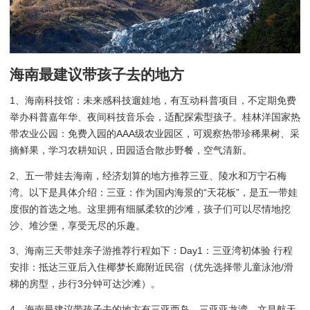
海南最建议带孩子去的地方
1、海南科技馆：未来感科技遛娃地，有互动科普项目，不定期免费
举办科普嘉年华、夜间科技音乐会，适配探索型孩子。桂林洋国家热
带农业公园：免费入园的AAA级农业园区，可观察热带珍稀果树、采
摘鲜果，学习农耕知识，田园适合散步野餐，空气清新。
2、五一带娃去海南，经济划算的地方推荐三亚、陵水和万宁石梅
湾。以下是具体介绍：三亚：作为国内海景的“天花板”，是五一带娃
度假的首选之地。这里拥有细腻柔软的沙滩，孩子们可以尽情地挖
沙、堆沙堡，享受无尽的乐趣。
3、海南三天带娃亲子游推荐行程如下：Day1：三亚湾初体验 行程
安排：抵达三亚后入住椰梦长廊附近民宿（优先选择带儿童泳池/滑
梯的房型，步行3分钟可达沙滩）。
4、海南最建议带孩子去的地方有三亚西岛、三亚亚龙湾、文昌航天