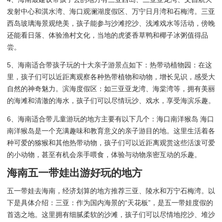
发射中心和淇水湾、海口观澜湖度假区、万宁日月湾和石梅湾。三亚
西岛玻璃海景观绝美，孩子能参与沙滩挖沙、浅滩戏水等活动，傍晚
还能看日落、体验渔村文化，当地的虎婆香草鸭和椰子冰粥值得品
尝。
5、海南适合带孩子玩的十大亲子游景点如下：热带动植物园：在这
里，孩子们可以近距离观察各种热带植物和动物，增长见识，感受大
自然的神奇魅力。滨海度假区：如三亚亚龙湾、海棠湾等，拥有美丽
的海滩和清澈的海水，孩子们可以尽情玩沙、戏水，享受海滨乐趣。
6、海南适合带儿童游玩的地方主要有以下几个：海口南洋猴岛 海口
南洋猴岛是一个充满趣味和教育意义的亲子游目的地。这里生活着各
种可爱的猕猴和其他热带动物，孩子们可以近距离观赏这些活泼可爱
的小动物，甚至有机会亲手喂食，体验与动物亲密互动的乐趣。
海南五一带娃出游好玩的地方
五一带娃去海南，经济划算的地方推荐三亚、陵水和万宁石梅湾。以
下是具体介绍：三亚：作为国内海景的“天花板”，是五一带娃度假的
首选之地。这里拥有细腻柔软的沙滩，孩子们可以尽情地挖沙、堆沙