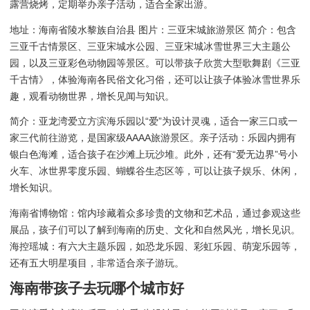
露营烧烤，定期举办亲子活动，适合全家出游。
地址：海南省陵水黎族自治县 图片：三亚宋城旅游景区 简介：包含
三亚千古情景区、三亚宋城水公园、三亚宋城冰雪世界三大主题公
园，以及三亚彩色动物园等景区。可以带孩子欣赏大型歌舞剧《三亚
千古情》，体验海南各民俗文化习俗，还可以让孩子体验冰雪世界乐
趣，观看动物世界，增长见闻与知识。
简介：亚龙湾爱立方滨海乐园以“爱”为设计灵魂，适合一家三口或一
家三代前往游览，是国家级AAAA旅游景区。亲子活动：乐园内拥有
银白色海滩，适合孩子在沙滩上玩沙堆。此外，还有“爱无边界”号小
火车、冰世界零度乐园、蝴蝶谷生态区等，可以让孩子娱乐、休闲，
增长知识。
海南省博物馆：馆内珍藏着众多珍贵的文物和艺术品，通过参观这些
展品，孩子们可以了解到海南的历史、文化和自然风光，增长见识。
海控瑶城：有六大主题乐园，如恐龙乐园、彩虹乐园、萌宠乐园等，
还有五大明星项目，非常适合亲子游玩。
海南带孩子去玩哪个城市好