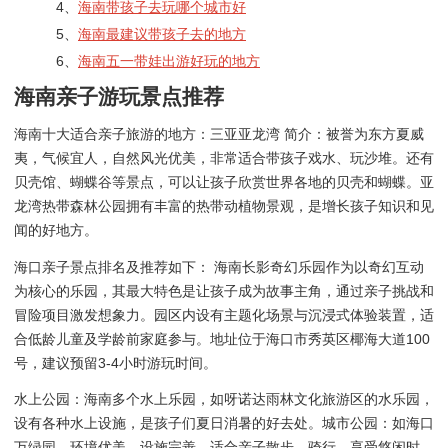
4、
海南带孩子去玩哪个城市好
5、
海南最建议带孩子去的地方
6、
海南五一带娃出游好玩的地方
海南亲子游玩景点推荐
海南十大适合亲子旅游的地方：三亚亚龙湾 简介：被誉为东方夏威
夷，气候宜人，自然风光优美，非常适合带孩子戏水、玩沙堆。还有
贝壳馆、蝴蝶谷等景点，可以让孩子欣赏世界各地的贝壳和蝴蝶。亚
龙湾热带森林公园拥有丰富的热带动植物景观，是增长孩子知识和见
闻的好地方。
海口亲子景点排名及推荐如下： 海南长影奇幻乐园作为以奇幻互动
为核心的乐园，其最大特色是让孩子成为故事主角，通过亲子挑战和
冒险项目激发想象力。园区内设有主题化场景与沉浸式体验装置，适
合低龄儿童及学龄前家庭参与。地址位于海口市秀英区椰海大道100
号，建议预留3-4小时游玩时间。
水上公园：海南多个水上乐园，如呀诺达雨林文化旅游区的水乐园，
设有各种水上设施，是孩子们夏日消暑的好去处。城市公园：如海口
万绿园，环境优美，设施完善，适合亲子散步、骑行，享受悠闲时