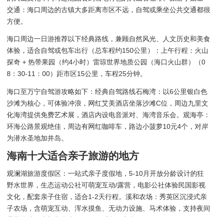
交通：海口周边的古镇大多距离市区不远，自驾或乘坐公共交通都很
方便。
海口周边一日游推荐以下经典路线，兼顾自然风光、人文历史和美食
体验，适合自驾或包车出行（总车程约150公里）：上午行程：火山
探奇 + 热带果园（约4小时）雷琼世界地质公园（海口火山群）（0
8：30-11：00）距市区15公里，车程25分钟。
海口至万宁自驾游攻略如下：经典自驾路线石梅湾：以6公里银白色
沙滩为核心，可体验冲浪，网红艾美酒店坐落沙滩C位，周边九里文
化海湾提供免费艺术展，酒店内设电音派对、海湾音乐会。观海亭：
环海公路景观绝佳，周边有网红咖啡车，路边小菠萝10元4个，对岸
为潜水圣地加井岛。
海南十大适合亲子旅游的地方
观澜湖旅游度假区：一站式亲子度假地，5-10月开放分龄设计的狂
野水世界，生态运动公社可萌宠互动/露营，电影公社体验民国影视
文化，配套亲子住宿，适合1-2天行程。溪和农场：秀英区沉浸式亲
子农场，含萌宠互动、浑水摸鱼、无动力设施、马术体验，支持夜间