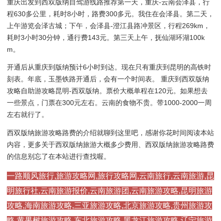
重庆出发到西双版纳自驾游线路推荐第一天，重庆-云南会泽县，行
程630多公里，耗时8小时，路费300多元。我住在会泽县。第二天，
上午游览会泽古城；下午，会泽县-澄江县路冲景区，行程269km，
耗时3小时30分钟，通行费143元。第三天上午，抚仙湖环湖100k
m。
开通后从重庆到版纳预计6小时到达。现在只有重庆到昆明的高铁时
刻表。年底，玉墨铁路开通后，会有一个时间表。 重庆到西双版纳
攻略自助游攻略昆明-西双版纳。票价大概单程在120元。如果想去
一些景点，门票在300元左右。云南的食物不贵。带1000-2000一周
左右就行了。
西双版纳旅游攻略路费的介绍就聊到这里吧，感谢你花时间阅读本站
内容，更多关于西双版纳旅游大概多少费用、西双版纳旅游攻略路费
的信息别忘了在本站进行查找喔。
一路顺风旅行,旅游攻略网,旅行攻略网,云南旅行,云南旅游,昆
明旅行社,云南旅游报价,云南旅游团,云南旅游攻略,昆明旅游
攻略,海南旅游攻略,三亚旅游攻略,北京旅游攻略,贵州旅游攻
略,黄果树旅游攻略,东北旅游攻略,黑龙江旅游攻略,辽宁旅游