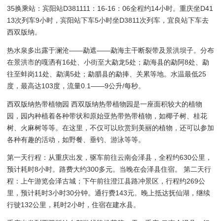
35换乘站：宾阳站D381111：16-16：06全程约14小时。重庆坐D41
13次列车9小时，宾阳站下车5小时坐D3811次列车，宜良站下车去
西双版纳。
热水泉多出露于澜沧——勐遮——勐海主干断裂带及景洪坝子。分布
在景洪市的嘎洒有16处、小街至大勐龙5处；勐海县的勐阿8处、勐
往至蚌岗11处、勐满5处；勐腊县的勐捧、关累等地。水温最低25
度，最高达103度，流量0.1——9公升/每秒。
西双版纳热带植物园 西双版纳热带植物园是一座面积较大的植物
园，园内种植着各种带状和原始亚热带热带植物，如椰子树、桂花
树、火麻树等等。在这里，不仅可以欣赏到美丽的植物，还可以参加
各种有趣的活动，如野餐、垂钓、游泳等等。
第一天行程：从重庆出发，驱车前往云南会泽县，全程约630公里，
预计耗时8小时。路费大约300多元。当晚在会泽县住宿。 第二天行
程：上午游览会泽古城；下午前往澄江县路冲景区，行程约269公
里，预计耗时3小时30分钟。通行费143元。晚上抵达抚仙湖，继续
行驶132公里，耗时2小时，住宿在建水县。