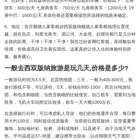
5、您好亲，西双版纳包车提供不同座位数的车辆，价格如下：五座
轿车：600元/天 七座商务车：750元/天 九座商务车：1200元/天 19
座中巴：1600元/天 具体价格还需要根据您所选择的线路来确定。
6、地址：告庄顺德人家客栈@西双版纳顺德人家客栈地理位置优
越，就在告庄，到星光夜市、湄公河、大金塔、赶摆街都只是几分钟
走路的距离。干净！干净！干净！我住过好多网红客栈，弄得貌似有
情调，价格虚高但卫生着实堪忧。这家真的让你入住的体验特别舒
服。服务暖心。
一般去西双版纳旅游是玩几天,价格是多少?
一般游玩时间为3-5天。在昆明报团，三天，一般为400-600元，视
旅行路线不等，可以讲价。5天，价钱在800-1000，而且分纯游玩
团，和包含购物团，当然含购物的比较便宜。自己租车，需要到当地
联系，飞机火车站附近比较多，租车一天大概1000左右。
在选择旅行社时，可以考虑私人导游，他们的价格通常合理，每日费
用大约100元，同时提供优质服务。 当前前往西双版纳，应穿着夏季
服饰，如短袖衬衫、短裤、凉鞋或拖鞋，以及裙子。由于当地天气炎
热，平均温度达37-38度，建议携带太阳伞，以在晴朗天气下遮阳，