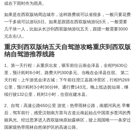
或在下雨时作为雨具。
如果是在西双版纳周边城市，这样路费就可以省很多，一般只要花费
一千多就可以游玩5日。如果是跟团在西双版纳游玩5天，一般需要
几千块一人，比如从长沙到西双版纳游玩五天，跟团一般需要3000
元左右/人。
重庆到西双版纳五天自驾游攻略重庆到西双版
纳自驾游推荐线路
1、第一天行程：从重庆出发，驱车前往云南会泽县，全程约630公
里，预计耗时8小时。路费大约300多元。当晚在会泽县住宿。 第二
天行程：上午游览会泽古城；下午前往澄江县路冲景区，行程约269
公里，预计耗时3小时30分钟。通行费143元。晚上抵达抚仙湖，继
续行驶132公里，耗时2小时，住宿在建水县。
2、自驾：高速公路650公里 游览：热带雨林公路，南腊河风光 早餐
后，驾车前行，感受汉朝南方茶马古道云南起始点中国茶乡普洱的秀
丽风光。经过思茅进入西双版纳原始森林区，驶上我国唯一一条穿过
国家级热带雨林自然保护区的高速公路。