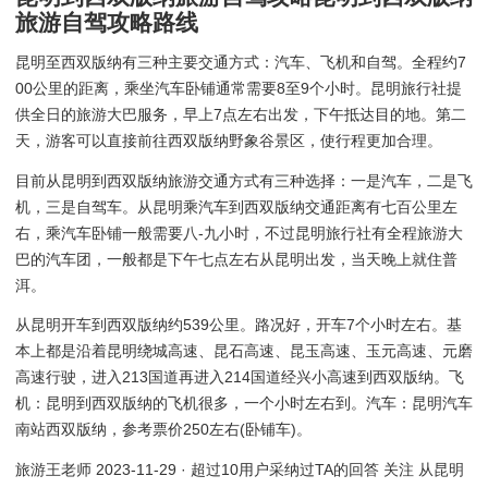
旅游自驾攻略路线
昆明至西双版纳有三种主要交通方式：汽车、飞机和自驾。全程约7
00公里的距离，乘坐汽车卧铺通常需要8至9个小时。昆明旅行社提
供全日的旅游大巴服务，早上7点左右出发，下午抵达目的地。第二
天，游客可以直接前往西双版纳野象谷景区，使行程更加合理。
目前从昆明到西双版纳旅游交通方式有三种选择：一是汽车，二是飞
机，三是自驾车。从昆明乘汽车到西双版纳交通距离有七百公里左
右，乘汽车卧铺一般需要八-九小时，不过昆明旅行社有全程旅游大
巴的汽车团，一般都是下午七点左右从昆明出发，当天晚上就住普
洱。
从昆明开车到西双版纳约539公里。路况好，开车7个小时左右。基
本上都是沿着昆明绕城高速、昆石高速、昆玉高速、玉元高速、元磨
高速行驶，进入213国道再进入214国道经兴小高速到西双版纳。飞
机：昆明到西双版纳的飞机很多，一个小时左右到。汽车：昆明汽车
南站西双版纳，参考票价250左右(卧铺车)。
旅游王老师 2023-11-29 · 超过10用户采纳过TA的回答 关注 从昆明