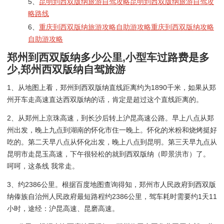
5、
昆明到西双版纳旅游自驾攻略昆明到西双版纳旅游自驾攻
略路线
6、
重庆到西双版纳旅游攻略自助游攻略重庆到西双版纳攻略
自助游攻略
郑州到西双版纳多少公里,小型车过路费是多
少,郑州西双版纳自驾旅游
1、从地图上看，郑州到西双版纳直线距离约为1890千米，如果从郑
州开车走高速直达西双版纳的话，肯定是超过这个直线距离的。
2、从郑州上京珠高速，到长沙后转上沪昆高速公路。早上八点从郑
州出发，晚上九点到湖南的怀化市住一晚上。怀化的米粉和烧烤挺好
吃的。第二天早八点从怀化出发，晚上八点到昆明。第三天早九点从
昆明市走昆玉高速，下午很轻松的就到西双版纳（即景洪市）了。
呵呵，这条线 我常走。
3、约2386公里。根据百度地图查询得知，郑州市人民政府到西双版
纳傣族自治州人民政府最短路程约2386公里，驾车耗时需要约1天11
小时，途经：沪昆高速、昆磨高速。