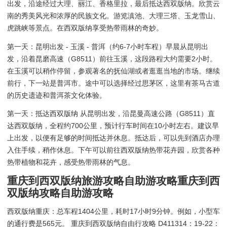
出发，沿途经过大理、丽江、香格里拉，最后抵达西双版纳。欣赏云
南的秀美风光和浓厚的民族文化。游览滇池、大理三塔、玉龙雪山、
虎跳峡等景点。在西双版纳享受热带雨林的奇妙。
第一天：昆明出发 - 玉溪 - 普洱（约6-7小时车程）早晨从昆明出
发，沿着昆磨高速（G8511）前往玉溪，这段路程大约需要2小时。
在玉溪可以稍作停留，参观著名的抚仙湖或者逛逛当地的市场。继续
前行，下一站是普洱市。途中可以选择经过思茅区，这里有茶马古道
的历史遗迹和普洱茶文化体验。
第一天：抵达西双版纳 从昆明出发，沿昆曼高速公路（G8511）直
达西双版纳，全程约700公里，预计行车时间在10小时左右。建议早
上出发，以便有足够的时间抵达并休息。抵达后，可以先到酒店办理
入住手续，稍作休息。下午可以前往西双版纳热带花卉园，欣赏各种
热带植物和花卉，感受热带雨林的气息。
重庆到西双版纳旅游攻略自助游攻略重庆到西
双版纳攻略自助游攻略
西双版纳重庆：总车程1404公里，耗时17小时9分钟。例如，小型车
的通行费是565元。 重庆到西双版纳自由行攻略 D411314：19-22：