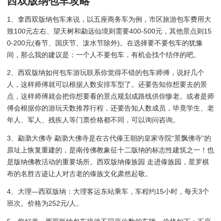
西双版纳包车攻略
1、拿西双版纳包车来说，以五座商务车为例，市区旅游包车费用大
致100元左右、望天树和勐远仙境则需要400-500元，其他景点则15
0-200元(春节、国庆节、泼水节除外)。在选择要不要包车的犹豫
间，那么我的建议是：一个人不要包车，有机会找个结伴的吧。
2、西双版纳如何包车游玩联系你觉得不错的包车师傅，说好几个
人，这样师傅就可以根据人数安排车型了。还要告知你想要去的景
点，这样师傅就会把你想要看的景点规划成路线供你惨老。或者是师
傅会根据你的游玩天数推荐行程，还要告知人数成员，毕竟学生、老
年人、军人、残疾人等门票价格都不同，可以询问咨询。
3、勐泐大佛寺 勐泐大佛寺是在古代傣王朝的皇家寺院“景飘佛寺”的
原址上恢复重建的，是南传佛教象征十二版纳的标志性建筑之一！也
是版纳佛教活动的重要场所。西双版纳傣族园 走进傣族园，星罗棋
布的名胜古迹让人对古老的傣族文化肃然起敬。
4、大理—西双版纳：大理客运东站乘车，车程约15小时，每天3个
班次。价格为252元/人。