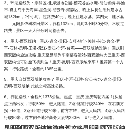
3、环湖路线为：崇静区-北岸湿地公园-樱花谷热水塘-胡仙锦绣-界渔
市-孤山岛阳光海岸-星鱼洞-碧云寺-崇静区。晚上从抚仙湖到建水古
城132km，2个小时。过路费40元，晚上住建水县。第四天，建水县
——元阳多依树梯田景区，行程132km，耗时3小时30分钟。不收过
路费，景区一天大部分时间都会去。
4、重庆-西双版纳：重庆-遵义-贵阳-安顺-镇宁-关岭-兴仁-兴义-罗
平-石林-昆明-玉溪-元江-墨江-宁洱-普呃——西双版纳景洪！ 重庆到
西双版纳旅游攻略 重庆至昆明列车南部客运站-西双版纳大巴重庆-西
双版纳也可以坐飞机到达！重庆-昆明-西双版纳乘车！推荐第一个方
案！行驶路线：全程约1385公里。
5、重庆自驾西双版纳攻略？ 重庆-外环-江津-合江-赤水-遵义-贵阳-
昆明-西双版纳 此线全程高速公路。
6、行驶路线：全程约1373公里。起点：重庆 重庆驾驶方案 1)从起
点正西出发，行驶50米，进入隧道。2)沿隧道行驶240米，在右前方
拐上匝道。3)沿匝道行驶70米，前方右转，进入人民路。4)沿人民路
行驶80米，过右侧圣迪雅商务大厦约280米，直行进入人民路。
昆明到西双版纳旅游自驾攻略昆明到西双版纳