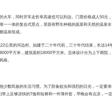
的火车，同时开车走忻阜高速也可以到达。门票价格成人50元
唯一一体的复合式景点，里面有野生种植的蔬菜和天然的温泉水
都温泉组成。
22公里的河边村。始建于二十年代初，三十年代结束，长达14
38000平方米，建筑面积18000平方米。总体设计分为上下两院
风格。
他少数民族的生活习惯。为了防备蚊虫和强烈的日光，一定要准
囊)带上足够凉快的T恤和短裤和一件薄外套，早晚会有点凉，一