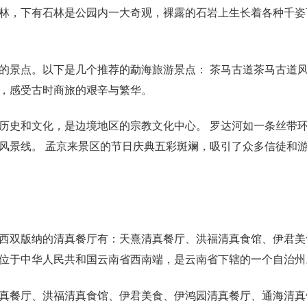
林，下有石林是公园内一大奇观，裸露的石岩上生长着各种千姿
的景点。以下是几个推荐的勐海旅游景点： 茶马古道茶马古道风
，感受古时商旅的艰辛与繁华。
历史和文化，是边境地区的宗教文化中心。 罗达河如一条丝带
风景线。 孟京来景区的节日庆典五彩斑斓，吸引了众多信徒和
西双版纳的清真餐厅有：天熹清真餐厅、洪福清真食馆、伊君美
位于中华人民共和国云南省西南端，是云南省下辖的一个自治州
真餐厅、洪福清真食馆、伊君美食、伊鸿园清真餐厅、通海清真