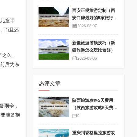
西安正规旅游定制（西
安口碑最好的5家旅行
，儿童半
社）
2026-08-07
，而且还
新疆旅游省钱技巧（新
疆旅游怎么玩比较好）
年之久，
2026-08-06
，前后为东
热评文章
陕西旅游攻略5天费用
备雨伞，
（陕西旅游攻略5天费用
定要准备拖
是多少）
0
重庆到香格里拉旅游攻