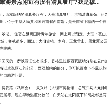
游景点附近有没有清真餐厅?我是穆...
厅，西双版纳的清真餐厅有：天熹清真餐厅、洪福清真食馆、伊
州，位于中华人民共和国云南省西南端，是云南省下辖的一个自
、翠湖。 住宿在昆明国际青年旅舍，网上可以预定。大理：苍山
古城，客栈很多。丽江：大研古镇、木府、玉龙雪山、黑龙潭公
虎跳峡。
多回民的，所以丽江也有很多。香格里拉跟西双版纳分别在云南
所以就说丽江的部分，西双版纳的部分，你可以百度下小屁孩旅
的自助游问题。
，博爱路（武庙会），复兴路（大理市博物馆，总统兵马大元帅
云居等。现在早晚温度比较低，白天站在太阳底下和阴处都是两
。