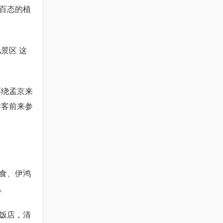
百态的植
景区 这
环绕孟京来
游客前来参
食、伊鸿
。
饭店，清