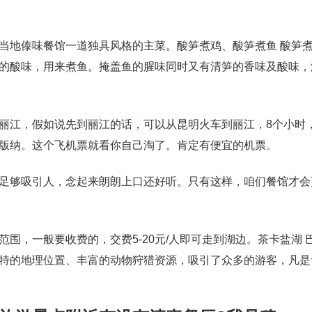
当地傣味餐馆一道独具风格的主菜。酸笋煮鸡、酸笋煮鱼 酸笋
的酸味，用来煮鱼。掩盖鱼的腥味同时又有清笋的香味及酸味，
丽江，假如说先到丽江的话，可以从昆明火车到丽江，8个小时
版纳。这个飞机票就看你自己淘了。肯定有便宜的机票。
足够吸引人，念起来朗朗上口还好听。只有这样，咱们餐馆才会
围，一般要收费的，交费5-20元/人即可走到湖边。茶卡盐湖 
特的地理位置、丰富的动物狩猎资源，吸引了众多的游客，凡是