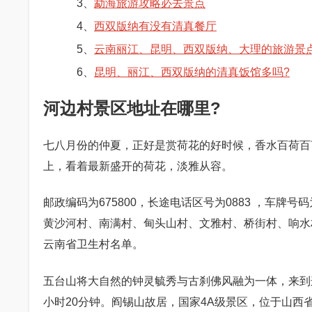
3、
勐海旅游攻略必去景点
4、
西双版纳有没有清真餐厅
5、
云南丽江、昆明、西双版纳、大理的旅游景点附
6、
昆明、丽江、西双版纳的清真饭馆多吗?
河边村景区地址在哪里?
七八月份的仲夏，正好是赏荷花的好时候，香水百荷百
上，看着最新盛开的荷花，淡雅从容。
邮政编码为675800，长途电话区号为0883 ，车
黄沙河村、南满村、甸头山村、文雅村、桥街村、响水村
云南省卫生村名单。
五台山将大自然的钟灵毓秀与古刹佛风融为一体，来到
小时20分钟。阎锡山故居，国家4A级景区，位于山西