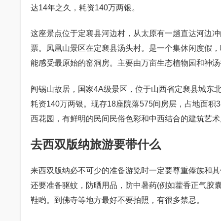
达14年之久，耗资140万两银。
这座景点位于定襄县河边村，从太原有一趟直达河边冲
票。凤凰山景区在定襄县汤头村。是一个集休闲度假，
能感受最原始的窑洞房。主要由万亩生态植物园和神汤
阎锡山故居，国家4A级景区，位于山西省定襄县城东北
耗资140万两银。现存18座院落575间房层，占地面积
西花园，有鲜明的民间民俗色彩和中西结合的建筑艺术
去西双版纳旅游要带什么
来西双版纳必不可少的准备游览时一定要尊重傣族和其
还要准备驱蚊，防晒用品，防中暑药(例如藿香正气胶
鞋哟。到佛寺等地方最好不要拍照，有很多禁忌。