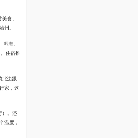
君美食、
治州。
、洱海、
园。住宿推
的北边跟
行家，这
府）。还
个温度，