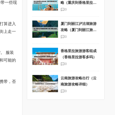
携带一些现
略（重庆到香格里拉旅
游攻略景点大全）
0
打算进入
厦门到丽江泸沽湖旅游
攻略（厦门到丽江旅游
街上走一
团报价）
0
香格里拉旅游游客组成
。 服装
（香格里拉游客多吗）
和可能的
0
云南旅游攻略出行（云
携带，否
南旅游攻略详细）
0