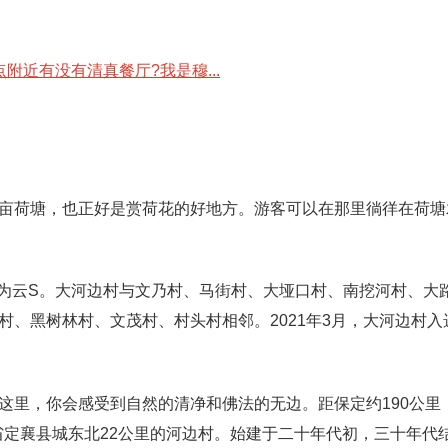
近有没有清真餐厅?我是穆...
亩荷塘，也正好是赏荷花的好地方。游客可以在那里徜徉在荷塘
牌号码为云S。大河边村与文乃村、马街村、大垭口村、南挖河村、大
、黑树林村、文茂村、村头村相邻。2021年3月，大河边村入选
这里，你会感受到自然的清净和佛法的无边。距保定约190公里
省定襄县城东北22公里的河边村。始建于二十年代初，三十年代