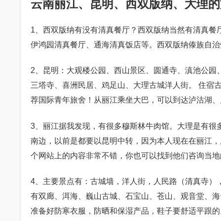
云南丽江、昆明、西双版纳、大理的旅
1、西双版纳有没有清真餐厅？西双版纳当然有清真餐
伊鸿园清真餐厅、通海清真饭店等。西双版纳傣族自治
2、昆明：大观楼公园、西山景区、圆通寺、滇池公园
三塔寺、喜洲民居、鸡足山、大理古城洋人街。 住宿
荐国际青年旅舍！从丽江乘坐大巴，可以到达泸沽湖、
3、丽江据我发现，有很多穆斯林牛肉馆。大理是有很
南边，以前是都要以昆明中转，因为本人现在在丽江，
个网站上的内容非常不错，你也可以找到他们咨询当地
4、主要景点有：古城墙，洋人街，人民路（清真寺）
有双廊、洱海、巍山古城、石宝山、苍山、观音堂、海
准备好防寒衣服，防晒和保湿产品，鞋子要舒适平跟的