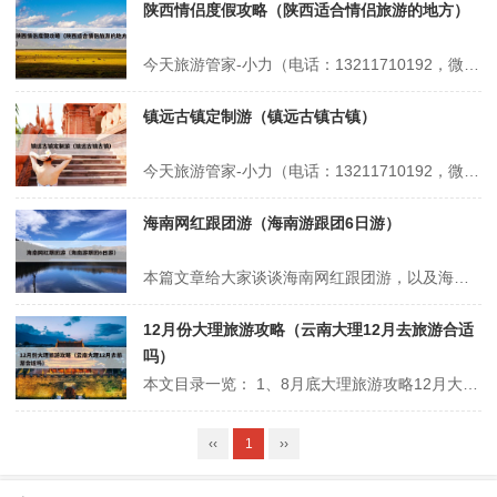
陕西情侣度假攻略（陕西适合情侣旅游的地方）
今天旅游管家-小力（电话：13211710192，微信号：xsbndijie）给各位分享陕西情侣度假攻略的知识，其中也会对陕西适合情侣旅游的地方进行解释，如果能碰巧解决你现在面临的问题，别忘了关注本站，现在开始吧！本文目录一览： 1、西安十大最适合情侣去的地方 2、西安汤峪旅游度假区旅游攻略 3、西安...
镇远古镇定制游（镇远古镇古镇）
今天旅游管家-小力（电话：13211710192，微信号：xsbndijie）给各位分享镇远古镇定制游的知识，其中也会对镇远古镇古镇进行解释，如果能碰巧解决你现在面临的问题，别忘了关注本站，现在开始吧！本文目录一览： 1、镇远古镇之旅 2、成都有哪些比较好的旅游规划公司呢? 3、镇远古镇旅游攻略一日游...
海南网红跟团游（海南游跟团6日游）
本篇文章给大家谈谈海南网红跟团游，以及海南游跟团6日游对应的知识点，希望对各位有所帮助，不要忘了收藏本站喔。 本文目录一览： 1、三亚旅游攻略!最全景点解析篇! 2、去旅游选择跟团还是自由行,区别是什么,费用预算多少 3、暑期旅游超十亿人次,张家界成为大黑马,挤掉三亚西安排全国第三_百度知......
12月份大理旅游攻略（云南大理12月去旅游合适
吗）
本文目录一览： 1、8月底大理旅游攻略12月大理旅游攻略必游景点 2、云南12月份适合旅游吗云南12月份旅游攻略 3、假期去大理旅游,超全攻略 4、云南大理旅游攻略路线最佳路线 5、大理旅游攻略景点必去 8月底大理旅游攻略12月大理旅游攻略必游景点 大理古城 大理古城是大理最著名的景点之一，...
‹‹
1
››