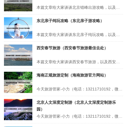
本篇文章给大家谈谈北京错峰出游攻略，以及北京错峰出行对应的知识点，希望对各位有所帮助，不要忘了收藏本站喔。 本文目录一览： 1、北京环球影城攻略及费用 2、错峰出游好去处:陶然亭公园 3、环球影城北京攻略 4、错峰出游北京:避开人潮,玩转帝都的“冷门”秘籍! 北京环球影城攻略及费用 1、省时套餐...
东北亲子纯玩攻略（东北亲子游攻略）
本篇文章给大家谈谈东北亲子纯玩攻略，以及东北亲子游攻略对应的知识点，希望对各位有所帮助，不要忘了收藏本站喔。 本文目录一览： 1、东北适合亲子游的地方 2、沈阳带孩子玩攻略 3、沈阳带娃旅游攻略 4、东北洗浴中心带娃攻略 5、不做攻略?长白山六天遛娃别太爽?? 东北适合亲子游的地方 1、哈尔...
西安春节旅游（西安春节旅游最佳去处）
本篇文章给大家谈谈西安春节旅游，以及西安春节旅游最佳去处对应的知识点，希望对各位有所帮助，不要忘了收藏本站喔。 本文目录一览： 1、2024西安旅游:一年去了西安5次!才写出这篇超全攻略!写给春节去西安的值... 2、西安春节周边一日游最佳去处 3、西安春节旅游攻略景点大全,西安春节旅游必去十大景点有...
海南正规旅游定制（海南旅游官方网站）
今天旅游管家-小力（电话：13211710192，微信号：xsbndijie）给各位分享海南正规旅游定制的知识，其中也会对海南旅游官方网站进行解释，如果能碰巧解决你现在面临的问题，别忘了关注本站，现在开始吧！本文目录一览： 1、报三亚一千多的当地团交200定金可信吗 2、海南知名旅行社 3、丽保家--...
北京人文深度定制游（北京人文深度定制游乐
园）
今天旅游管家-小力（电话：13211710192，微信号：xsbndijie）给各位分享北京人文深度定制游的知识，其中也会对北京人文深度定制游乐园进行解释，如果能碰巧解决你现在面临的问题，别忘了关注本站，现在开始吧！本文目录一览： 1、北京旅游景点顺序 2、北京四月旅游精选:红色记忆、赏花与文化之旅...