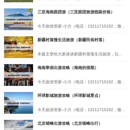
三亚海南跟团游（三亚跟团旅游线路价格）
今天旅游管家-小力（电话：13211710192，微信号：xsbndijie）给各位分享三亚海南跟团游的知识，其中也会对三亚跟团旅游线路价格进行解释，如果能碰巧解决你现在面临的问题，别忘了关注本站，现在开始吧！本文目录一览： 1、第一次去三亚旅游我踩得20个巨坑 2、海南跟团2天收费标准 3、去三亚旅...
新疆村落慢生活旅游（新疆民俗村落）
本篇文章给大家谈谈新疆村落慢生活旅游，以及新疆民俗村落对应的知识点，希望对各位有所帮助，不要忘了收藏本站喔。 本文目录一览： 1、如何打造乡村旅游慢生活下的“沉浸式体验”? 2、县域旅游规划应该怎么做 3、夏天两个人去新疆玩10天需要多少预算? 如何打造乡村旅游慢生活下的“沉浸式体验”? 1、打造乡...
海南寒假出游攻略（海南的假期）
今天旅游管家-小力（电话：13211710192，微信号：xsbndijie）给各位分享海南寒假出游攻略的知识，其中也会对海南的假期进行解释，如果能碰巧解决你现在面临的问题，别忘了关注本站，现在开始吧！本文目录一览： 1、寒假去三亚?需要准备什么,攻略在此! 2、冬天带孩子去海南呆多久合适,寒假海南自驾旅...
环球影城旅游攻略（环球影城景点）
今天旅游管家-小力（电话：13211710192，微信号：xsbndijie）给各位分享环球影城旅游攻略的知识，其中也会对环球影城景点进行解释，如果能碰巧解决你现在面临的问题，别忘了关注本站，现在开始吧！本文目录一览： 1、北京环球影城旅游攻略大全 2、环球影城14个项目介绍 3、环球影城游玩顺序攻略...
北京错峰出游攻略（北京错峰出行）