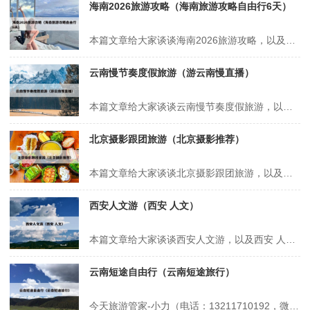
海南2026旅游攻略（海南旅游攻略自由行6天）
本篇文章给大家谈谈海南2026旅游攻略，以及海南旅游攻略自由行6天对应的知识点，希望对各位有所帮助，不要忘了收藏本站喔。 本文目录一览： 1、海南自驾春节2日旅游2026攻略 2、1月份到景迈山旅游攻略 3、2026年春节南方旅游攻略 4、元旦旅游适合发朋友圈 5、2026过年旅游攻略 海南...
云南慢节奏度假旅游（游云南慢直播）
本篇文章给大家谈谈云南慢节奏度假旅游，以及游云南慢直播对应的知识点，希望对各位有所帮助，不要忘了收藏本站喔。 本文目录一览： 1、云南大理——最适合毕业旅游的城市 2、旅游规划哪家比较好 3、云南省适合避暑养老的城市,夏季白天平均温度才25℃,真想去度假 4、节奏很慢,适合养老的小城——勐海...
北京摄影跟团旅游（北京摄影推荐）
本篇文章给大家谈谈北京摄影跟团旅游，以及北京摄影推荐对应的知识点，希望对各位有所帮助，不要忘了收藏本站喔。 本文目录一览： 1、自由行贵还是跟团贵 2、北京去哪里玩比较好? 3、北京跟团游景点推荐 自由行贵还是跟团贵 在上海旅游，跟团和自由行哪个更划算取决于个人需求和偏好。以下是对两种旅游方式的详细...
西安人文游（西安 人文）
本篇文章给大家谈谈西安人文游，以及西安 人文对应的知识点，希望对各位有所帮助，不要忘了收藏本站喔。 本文目录一览： 1、西安旅游推荐30个必游景点 2、西安周边一日游最佳攻略 3、西安必去的10个景点 4、西安最值得去的十二个地方有哪些?可以说说吗? 西安旅游推荐30个必游景点 1、西安旅游推荐...
云南短途自由行（云南短途旅行）
今天旅游管家-小力（电话：13211710192，微信号：xsbndijie）给各位分享云南短途自由行的知识，其中也会对云南短途旅行进行解释，如果能碰巧解决你现在面临的问题，别忘了关注本站，现在开始吧！本文目录一览： 1、你喜欢去云南哪里旅游 2、一个人去云南旅游大概需要多少钱 3、云南省周边的省份游...