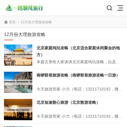
首页
>
12月份大理旅游攻略
12月份大理旅游攻略
北京家庭纯玩攻略（北京适合家庭休闲聚会的地
方）
本篇文章给大家谈谈北京家庭纯玩攻略，以及北京适合家庭休闲聚会的地方对应的知识点，希望对各位有所帮助，不要忘了收藏本站喔。 本文目录一览： 1、北京旅游攻略-7-9月暑假亲子游必备攻略 2、2025假期北京旅游攻略,去北京怎么玩?看完这篇攻略就够了 3、北京家庭一日游,北京亲子一日游最佳景点推荐 4...
南锣鼓巷旅游攻略（南锣鼓巷旅游攻略一日游）
今天旅游管家-小力（电话：13211710192，微信号：xsbndijie）给各位分享南锣鼓巷旅游攻略的知识，其中也会对南锣鼓巷旅游攻略一日游进行解释，如果能碰巧解决你现在面临的问题，别忘了关注本站，现在开始吧！本文目录一览： 1、北京南锣鼓巷一日游最佳路线 2、北京南锣鼓巷攻略 3、南锣鼓巷游玩攻...
北京短途散心旅游（北京散游攻略）
今天旅游管家-小力（电话：13211710192，微信号：xsbndijie）给各位分享北京短途散心旅游的知识，其中也会对北京散游攻略进行解释，如果能碰巧解决你现在面临的问题，别忘了关注本站，现在开始吧！本文目录一览： 1、北京有哪些适合团建的好去处? 2、北京适合一个人散心的旅游地方 3、北京一个人...