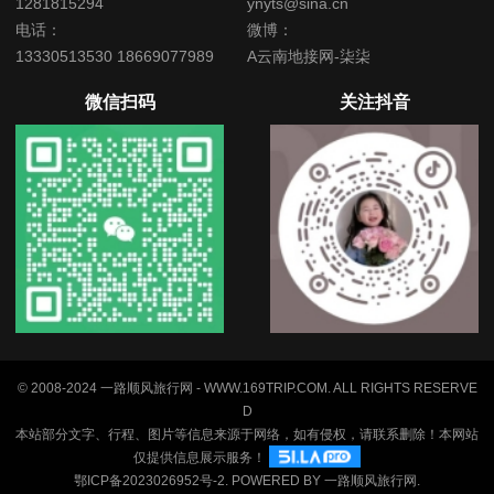
1281815294
ynyts@sina.cn
电话：
微博：
13330513530 18669077989
A云南地接网-柒柒
微信扫码
关注抖音
© 2008-2024 一路顺风旅行网 - WWW.169TRIP.COM. ALL RIGHTS RESERVE
D
本站部分文字、行程、图片等信息来源于网络，如有侵权，请联系删除！本网站
仅提供信息展示服务！
鄂ICP备2023026952号-2
. POWERED BY
一路顺风旅行网
.