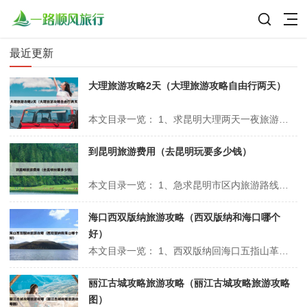
最近更新
大理旅游攻略2天（大理旅游攻略自由行两天）
本文目录一览： 1、求昆明大理两天一夜旅游攻略 2、大理二日游怎么安排 3、2020年云南大理古城三天自由行攻略 4、放假去大理超全的攻略 5、云南大理旅游攻略路线最佳路线 求昆明大理两天一夜旅游攻略 1、第一天：早晨：从大理市区出发，乘坐公交或自驾前往弥渡县，途中可以欣赏到滇西的美丽风光，...
到昆明旅游费用（去昆明玩要多少钱）
本文目录一览： 1、急求昆明市区内旅游路线及费用 2、上海至云南旅游团价格一览 3、去昆明旅游价格行程? 4、我和老婆要去昆明旅游6天大概要花多少费用 5、昆明旅游团费用一览 急求昆明市区内旅游路线及费用 首先去西山。从市区乘61路或5路到岷山车站，转乘6路，至终点站高峣，便到达西山名胜风景...
海口西双版纳旅游攻略（西双版纳和海口哪个
好）
本文目录一览： 1、西双版纳回海口五指山革命根据地纪念园最便宜路线推荐 2、广东湛江到海口自驾游攻略:线路规划、美食推荐、景点揭秘! 3、哪个城市适合旅游? 4、暑假去云南经典旅游攻略! 5、西双版纳到海口多少公里 西双版纳回海口五指山革命根据地纪念园最便宜路线推荐 1、五指山市是著名的“翡...
丽江古城攻略旅游攻略（丽江古城攻略旅游攻略
图）