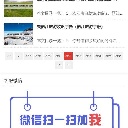
本文目录一览： 1、求云南自助游攻略 2、丽江旅游景区路线 3、大理漾濞苍山西坡攻略大理漾濞县景区 4、丽江大理旅游攻略必去景点 求云南自助游攻略 1、第十二天：游洱海-苍山-大理三塔-体验风花雪月-(夜班火车去昆明提前购票)第十三天：昆明石林九乡一日游(建议跟团)第十四天：昆明西山滇池民族村自...
去丽江旅游攻略手帐（丽江旅游手册）
本文目录一览： 1、你知道有哪些好玩的网红城市?有什么玩的? 2、暑假适合去哪旅游?可以具体说说吗? 3、泸沽湖城市旅游泸沽湖旅游资源概述 4、记录旅途快乐? 你知道有哪些好玩的网红城市?有什么玩的? 1、云南大理：大理以其美丽的自然风光和深厚的民族文化闻名。这里是白族等少数民族的聚居地，拥有世...
‹‹
‹
377
378
379
380
381
382
383
384
385
386
›
››
客服微信