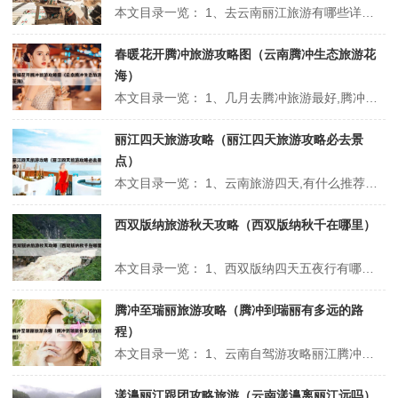
本文目录一览： 1、去云南丽江旅游有哪些详细的攻略? 2、去丽江古城游玩有哪些攻略值得分享? 3、夏季去丽江古城打卡的攻略是什么? 4、第一次去丽江古城旅游,有哪些实用的攻略值得分享? 去云南丽江旅游有哪些详细的攻略? 1、四方街是丽江古城的必打卡地标之一，这里从前是古城的集贸中心，热闹非凡。...
春暖花开腾冲旅游攻略图（云南腾冲生态旅游花
海）
本文目录一览： 1、几月去腾冲旅游最好,腾冲最佳旅游时间 2、11月中旬去腾冲有哪些景点好玩 3、3月适合旅游的地方 4、云南腾冲有什么好的拍摄景点?2019腾冲旅游摄影景点全介绍 5、什么时候去腾冲旅游比较好? 6、去腾冲旅行几月最适宜? 几月去腾冲旅游最好,腾冲最佳旅游时间 秋季（9...
丽江四天旅游攻略（丽江四天旅游攻略必去景
点）
本文目录一览： 1、云南旅游四天,有什么推荐的旅游攻略? 2、大理丽江旅游攻略 3、去丽江游玩有哪些好用的攻略? 4、丽江旅游攻略路线 5、云南丽江超详细旅游攻略自由行攻略 6、丽江旅游攻略:四天三晚行程推荐 云南旅游四天,有什么推荐的旅游攻略? 1、第一天：昆明 抵达昆明长水国际机场，...
西双版纳旅游秋天攻略（西双版纳秋千在哪里）
本文目录一览： 1、西双版纳四天五夜行有哪些经典攻略? 2、西双版纳旅游推荐 3、秋天去哪里旅游最好? 西双版纳四天五夜行有哪些经典攻略? 1、旅行前我们要有一些注意事项：七月底是云南的雨季，而且温差很大，早晚凉，紫外线强，一定要注意防晒，所以要买好防晒霜，墨镜，帽子。日常用品：衣，墨镜，鞋子，拖鞋...
腾冲至瑞丽旅游攻略（腾冲到瑞丽有多远的路
程）
本文目录一览： 1、云南自驾游攻略丽江腾冲瑞丽自驾游线路图分享 2、云南省自驾游旅游全攻略 3、请问从腾冲到瑞丽怎么走比较方便?瑞丽有哪些景点值得一去? 4、云南腾冲瑞丽芒市有什么旅游景点 5、大理腾冲瑞丽春节自驾游攻略昆明腾冲瑞丽旅游攻略自驾游 6、腾冲瑞丽(云南边境城市的旅游热点)...
漾濞丽江跟团攻略旅游（云南漾濞离丽江远吗）