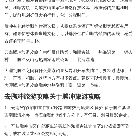
安排行程：腾冲有很多值得一游的地方，包括火山地质公园、热海温
泉、和顺古镇、高黎贡山国家级自然保护区等。根据你的兴趣和时
间，提前规划好每天的行程，合理分配时间。
腾冲有各种类型的住宿选择，从豪华温泉酒店到经济型客栈应有尽
有。如果你想体验当地文化，可以选择住在和顺古镇内的客栈，感受
古镇的宁静与古朴。
云南腾冲旅游攻略自由行最佳路线：和顺古镇——热海温泉——银杏
村——腾冲火山地热国家地质公园——北海湿地。
大理到腾冲之间有什么景点如果从昆明开车去腾冲，要经过楚雄、大
理、芒市、和顺。这些地方有很多景点。建议可以慢慢开，慢慢玩。
大理腾冲旅游攻略腾冲地热资源丰富，温泉、泉多。
去腾冲旅游攻略关于腾冲旅游攻略
1、云南省保山市腾冲市宝峰路 腾冲热海风景区 简介 位于腾冲县城
西南部清水乡，热海面积约为9平方公里，有气泉、温泉群80余处。
2、可从腾冲市区自驾驱车沿翡翠路和顺古镇方向至317省道即可到
达，或在城区乘6路公交即可到达。