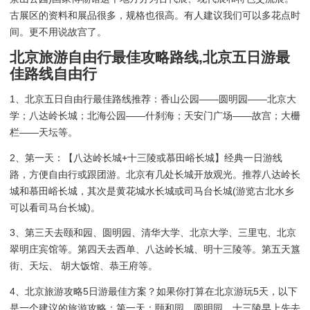
古展区的资料和展品很多，规格也很高。有人建议我们可以多花点时
间。更不用说故宫了。
北京旅游自由行最佳攻略路线,北京五日游最
佳路线自由行
1、北京五日自由行最佳路线推荐：香山公园——圆明园——北京大
学；八达岭长城；北海公园——什刹海；天安门广场——故宫；大栅
栏——天坛等。
2、第一天：【八达岭长城+十三陵或慕田峪长城】经典一日游线
路，方便自由行或跟团游。北京有几处长城开放观光。推荐八达岭长
城和慕田峪长城，其次是黄花城水长城或司马台长城(游览古北水乡
可以看司马台长城)。
3、第三天去颐和园、圆明园、清华大学、北京大学、三里屯、北京
翠明庄宾馆等。第四天去西单、八达岭长城、明十三陵等。第五天簋
街、天坛、 胡大饭馆、恭王府等。
4、北京旅游攻略5日游最佳方案？如果你打算在北京游玩5天，以下
是一个建议的旅游攻略：第一天：颐和园、圆明园、十三陵早上先去