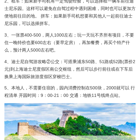
2、租车：如果新手司机有一定驾驶经验，可以选择租一辆车前往迪
士尼乐园。这样可以避免在自驾过程中遇到困难，同时也可以更加方
便地前往目的地。 拼车：如果新手司机想要和其他人一起前往迪士
尼乐园，可以选择拼车。
3、一张票400-500，两人1000左右；玩一天玩不齐所有项目，不要
住一晚特价也要600左右（要早定房），再加餐费，再买个特产什
么，预计两人5000左右吧。
4、迪士尼自驾游攻略②公交：可搭乘浦东50路、51路或52路(票价2
元)到上海迪士尼度假区南公交枢纽，然后可以步行前往或在下车后
换乘上海国际旅游度假区穿梭巴士。
5、本地人，不需要住宿的，园内消费控制在500块，2000就可以 行
程清单 开园时间：9：00-21：00 交通：地铁11号线终点站。