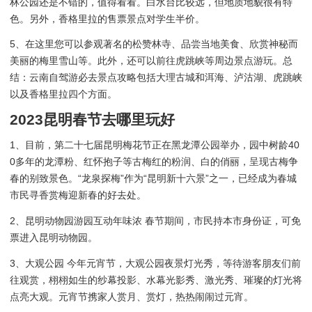
林公园还是不错的，值得看看。白水台比较远，但地质地貌很有特
色。另外，香格里拉的售票景点对学生半价。
5、在这里您可以参观著名的松赞林寺、品尝当地美食、欣赏神秘而
美丽的梅里雪山等。此外，还可以前往虎跳峡等周边景点游玩。总
结：云南自驾游必去景点攻略包括大理古城和洱海、泸沽湖、虎跳峡
以及香格里拉四个方面。
2023昆明春节去哪里玩好
1、目前，第二十七届昆明梅花节正在黑龙潭公园举办，园中树龄40
0多年的龙潭粉、红怀抱子等古梅红的粉润、白的俏丽，呈现古梅争
春的别致景色。“龙泉探梅”作为“昆明新十六景”之一，已经成为春城
市民寻香赏梅迎新春的好去处。
2、昆明动物园游园互动年味浓 春节期间，市民持本市身份证，可免
票进入昆明动物园。
3、大观公园 今年元宵节，大观公园夜景灯光秀，等待游客朋友们前
往观赏，栩栩如生的纱幕投影、水幕光影秀、激光秀、璀璨的灯光将
点亮大观。元宵节携家人赏月、赏灯，热热闹闹过元宵。