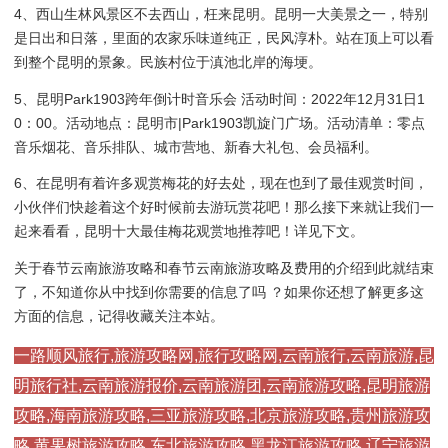
4、西山生林风景区不去西山，枉来昆明。昆明一大美景之一，特别
是日出和日落，里面的农家乐味道纯正，民风淳朴。站在顶上可以看
到整个昆明的景象。民族村位于滇池北岸的海埂。
5、昆明Park1903跨年倒计时音乐会 活动时间：2022年12月31日1
0：00。活动地点：昆明市|Park1903凯旋门广场。活动清单：零点
音乐烟花、音乐排队、城市营地、新春大礼包、会员福利。
6、在昆明有着许多观赏梅花的好去处，现在也到了最佳观赏时间，
小伙伴们快趁着这个好时候前去游玩赏花吧！那么接下来就让我们一
起来看看，昆明十大最佳梅花观赏地推荐吧！详见下文。
关于春节云南旅游攻略和春节云南旅游攻略及费用的介绍到此就结束
了，不知道你从中找到你需要的信息了吗 ？如果你还想了解更多这
方面的信息，记得收藏关注本站。
一路顺风旅行,旅游攻略网,旅行攻略网,云南旅行,云南旅游,昆
明旅行社,云南旅游报价,云南旅游团,云南旅游攻略,昆明旅游
攻略,海南旅游攻略,三亚旅游攻略,北京旅游攻略,贵州旅游攻
略,黄果树旅游攻略,东北旅游攻略,黑龙江旅游攻略,辽宁旅游