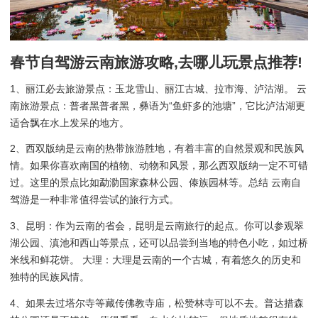
春节自驾游云南旅游攻略,去哪儿玩景点推荐!
1、丽江必去旅游景点：玉龙雪山、丽江古城、拉市海、泸沽湖。 云
南旅游景点：普者黑普者黑，彝语为“鱼虾多的池塘”，它比泸沽湖更
适合飘在水上发呆的地方。
2、西双版纳是云南的热带旅游胜地，有着丰富的自然景观和民族风
情。如果你喜欢南国的植物、动物和风景，那么西双版纳一定不可错
过。这里的景点比如勐泐国家森林公园、傣族园林等。总结 云南自
驾游是一种非常值得尝试的旅行方式。
3、昆明：作为云南的省会，昆明是云南旅行的起点。你可以参观翠
湖公园、滇池和西山等景点，还可以品尝到当地的特色小吃，如过桥
米线和鲜花饼。 大理：大理是云南的一个古城，有着悠久的历史和
独特的民族风情。
4、如果去过塔尔寺等藏传佛教寺庙，松赞林寺可以不去。普达措森