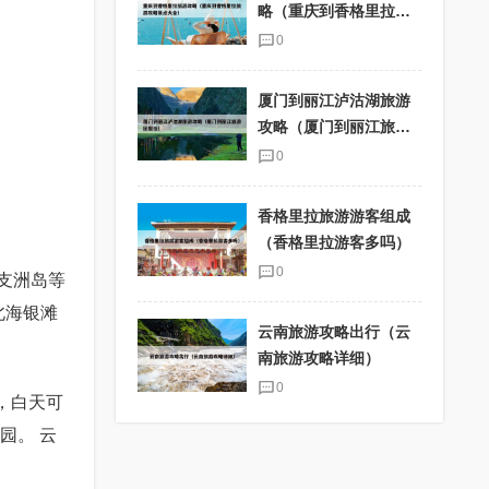
略（重庆到香格里拉旅
游攻略景点大全）
0
厦门到丽江泸沽湖旅游
攻略（厦门到丽江旅游
团报价）
0
香格里拉旅游游客组成
（香格里拉游客多吗）
0
支洲岛等
北海银滩
云南旅游攻略出行（云
南旅游攻略详细）
0
，白天可
园。 云