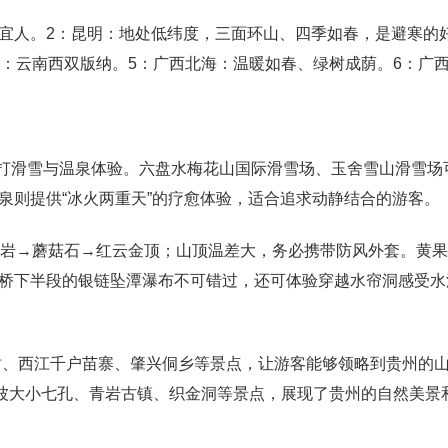
气候宜人。2：昆明：地处低纬度，三面环山、四季如春，是避寒的
4：云南西双版纳。5：广西北海：温暖如春、绿树成荫。6：广
主打滑雪与温泉体验。六盘水梅花山国际滑雪场、玉舍雪山滑雪场
泉则提供“冰火两重天”的疗愈体验，适合追求动静结合的游客。
宝岩→蘑菇石→红云金顶；山顶温差大，务必携带防风外套。黄
桥下半段的银链坠潭瀑布不可错过，还可体验穿越水帘洞感受水
树、西江千户苗寨、肇兴侗乡等景点，让游客能够领略到贵州的
波大小七孔、青岩古镇、织金洞等景点，展现了贵州的自然美景