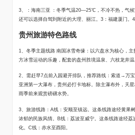
3、：海南三亚 ：冬季气温20—25℃，不冷不热，
还可以选择自驾到附近的大理、丽江。3：福建厦门。
贵州旅游特色路线
1、冬季主题线路 南国冰雪奇缘：以六盘水为核心，
方冰雪运动的乐趣，配套的盘州胜境温泉、六枝龙井温
2、需赶早7点前入园避开排队，推荐路线：索道→万
亚洲第一大瀑布，贵州必打卡地标。除主瀑布外，天星
雨季前来观赏磅礴水势。
3、旅游线路：A线：安顺至镇远。这条线路途经黄果
浓郁的民族风情。B线：荔波至威宁。这条线路途经荔
化。C线：赤水至酉阳。