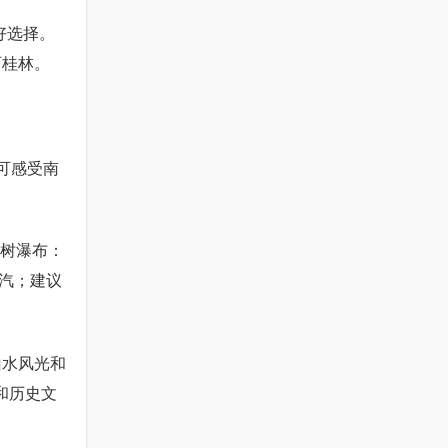
好选择。
西桂林。
可感受南
果树瀑布：
汽；建议
山水风光和
和历史文