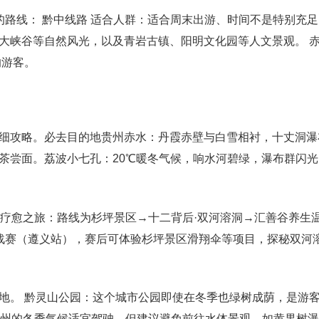
的路线： 黔中线路 适合人群：适合周末出游、时间不是特别充
大峡谷等自然风光，以及青岩古镇、阳明文化园等人文景观。 
的游客。
细攻略。必去目的地贵州赤水：丹霞赤壁与白雪相衬，十丈洞瀑
茶尝面。荔波小七孔：20℃暖冬气候，响水河碧绿，瀑布群闪
水疗愈之旅：路线为杉坪景区→十二背后·双河溶洞→汇善谷养生
挑战赛（遵义站），赛后可体验杉坪景区滑翔伞等项目，探秘双河
地。 黔灵山公园：这个城市公园即使在冬季也绿树成荫，是游
贵州的冬季气候适宜驾驶，但建议避免前往水体景观，如黄果树