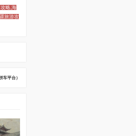
攻略,海
新疆旅游攻
拼车平台）