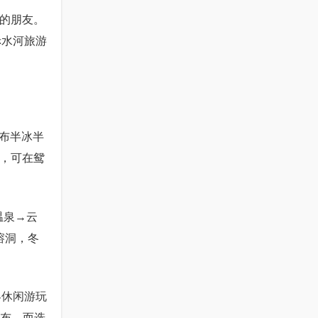
足的朋友。
赤水河旅游
布半冰半
光，可在鸳
温泉→云
溶洞，冬
客休闲游玩
瀑布，而选