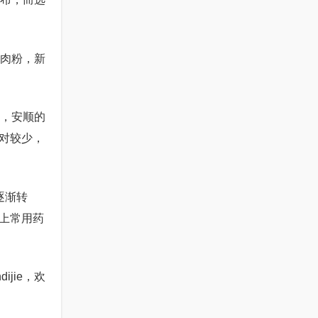
羊肉粉，新
镇，安顺的
对较少，
逐渐转
上常用药
jie，欢