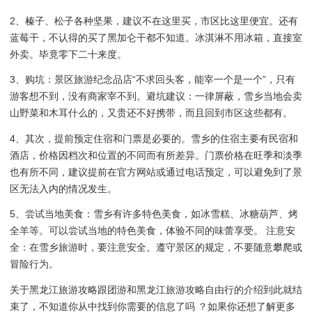
2、榛子、松子各种坚果，建议不在这里买，市区比这里便宜。还有
蓝莓干，不认得的买了黑加仑干都不知道。冰淇淋不用冰箱，直接室
外卖。毕竟零下二十来度。
3、购坑：景区旅游纪念品店“不求回头客，能宰一个是一个”，只有
游客想不到，没有商家宰不到。避坑建议：一律屏蔽，雪乡当地会卖
山野菜和木耳什么的，又贵还不好携带，而且回到市区这些都有。
4、其次，提前预定住宿和门票是必要的。雪乡的住宿主要有民宿和
酒店，价格因档次和位置的不同而有所差异。门票价格在旺季和淡季
也有所不同，建议提前在官方网站或通过电话预定，可以避免到了景
区无法入内的情况发生。
5、尝试当地美食：雪乡有许多特色美食，如冰雪糕、冰糖葫芦、烤
全羊等。可以尝试当地的特色美食，体验不同的味蕾享受。 注意安
全：在雪乡旅游时，要注意安全。遵守景区的规定，不要随意攀爬或
冒险行为。
关于黑龙江旅游攻略跟团游和黑龙江旅游攻略自由行的介绍到此就结
束了，不知道你从中找到你需要的信息了吗 ？如果你还想了解更多