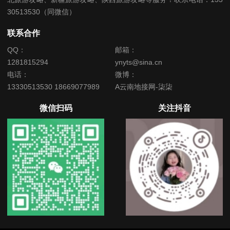
30513530（同微信）
联系合作
QQ：
邮箱：
1281815294
ynyts@sina.cn
电话：
微博：
13330513530 18669077989
A云南地接网-柒柒
微信扫码
关注抖音