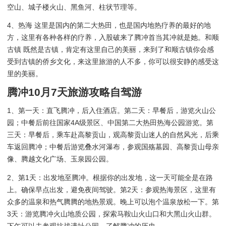
空山、城子楼火山、黑鱼河、柱状节理等。
4、热海 这里是国内的第二大热田，也是国内地热疗养的最好的地
方，这里有各种各样的疗养，入股破来了腾冲首当其冲就是她。和顺
古镇 既然是古镇，肯定有这里自己的美丽，来到了和顺古镇你会感
受到古镇的侨乡文化，来这里旅游的人不多，你可以很安静的感受这
里的美丽。
腾冲10月7天旅游攻略自驾游
1、第一天：直飞腾冲，后入住酒店。第二天：早餐后，游览火山公
园；中餐后前往国家4A级景区、中国第二大热田热海公园游览。第
三天：早餐后，乘车赴高黎贡山，观高黎贡山迷人的自然风光，后乘
车返回腾冲；中餐后游览叠水河瀑布，参观国殇墓园、高黎贡山母亲
像、腾越文化广场、玉泉园公园。
2、第1天：出发地至腾冲。根据你的出发地，这一天可能全是在路
上。确保早点出发，避免夜间驾驶。第2天：参观热海景区，这里有
众多的温泉和热气腾腾的地热景观。晚上可以泡个温泉放松一下。第
3天：游览腾冲火山地质公园，探索马鞍山火山口和大黑山火山群。