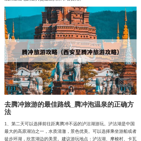
去腾冲旅游的最佳路线_腾冲泡温泉的正确方
法
1、第二天可以选择前往距离腾冲不远的泸沽湖游玩。泸沽湖是中国
最大的高原湖泊之一，水质清澈，景色优美。可以选择乘坐游船或者
徒步环湖，欣赏湖边的美景。建议游玩地点：泸沽湖、摩梭村、卡瓦