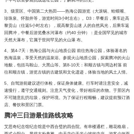
下午可以去参观抗战遗址公园，了解腾冲的历史。
3、级景区、中国第二大热田——热海公园游览（大滚锅、蛤蟆嘴、
珍珠泉、怀胎井等，游览时间3小时左右）。D3：早餐后，乘车赴高
黎贡山（往返5小时左右），观高黎贡山迷 人的自然风光，后乘车返
回腾冲，中餐后游览叠水河瀑布（约40 分钟）：是全国罕见的城市
天然大瀑布，它属于世间罕见的火山瀑 布。
4、第4-7天：热海公园与火山地质公园 前往热海公园，体验著名的
热海温泉，享受天然的温泉浴。参观火山地质公园，探索腾冲的火山
地貌，包括马鞍山、大黑山等。第8-10天：和顺古镇与周边村落 前
往和顺古镇，游览古镇的古建筑和文化遗迹，体验当地的风土人情。
5、自驾游前建议进行体检，保证身体健康。行车时请注意安全，减
速慢行，遵守交通规则。注意天气变化，带好相应的衣物。于景区内
不可随意乱扔垃圾，保护环境。为了保证行程顺畅，建议提前预订酒
店、餐饮和景区门票。
腾冲三日游最佳路线攻略
艾思奇纪念馆纪念馆是中西合璧的四合院。有串楼通栏，雕花格扇，
西式小阳台，显得古朴典雅。中天寺位于半山坡的寺庙，游客少故而