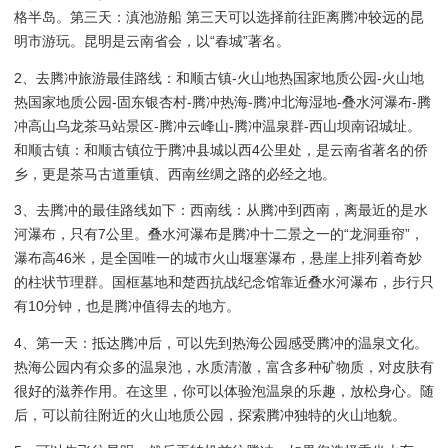
格半岛。第三天：滇池游船 第三天可以选择前往距离腾冲较远的昆
明市游玩。昆明是云南省会，以“春城”著名。
2、去腾冲旅游最佳路线：和顺古镇-火山地热国家地质公园-火山地
热国家地质公园-固东银杏村-腾冲热海-腾冲北海湿地-叠水河瀑布-腾
冲高山乌龙茶马站景区-腾冲云峰山-腾冲温泉群-西山坝南诏城址。
和顺古镇：和顺古镇位于腾冲县城以西4公里处，是云南省著名的侨
乡，更是茶马古道重镇、西南丝绸之路的必经之地。
3、去腾冲的最佳路线如下：西南线：从腾冲到西南，离最近的是水
河瀑布，只有7公里。叠水河瀑布是腾冲十二景之一的“龙洞垂帘”，
瀑布高46米，是全国唯一的城市火山堰塞瀑布，悬崖上排列着奇妙
的柱状节理群。国框墓地和楚西抗战纪念馆靠近叠水河瀑布，步行只
有10分钟，也是腾冲值得去的地方。
4、第一天：抵达腾冲后，可以先到热海公园感受腾冲的温泉文化。
热海公园内有众多的温泉池，水质清澈，富含多种矿物质，对皮肤有
很好的滋养作用。在这里，你可以体验泡温泉的乐趣，放松身心。随
后，可以前往附近的火山地质公园，探索腾冲独特的火山地貌。