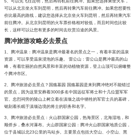
5、可以先飞往昆明，然后再转机前往腾冲。如果您选择乘坐火车，
可以从北京坐火车到昆明，然后再转乘汽车前往腾冲。如果您想要性
价比最高的路线，建议您选择从北京坐火车到昆明，然后再转乘汽车
前往腾冲。从北京到昆明的火车票价格相对较低，而且时间也比较
长，这样可以让您有更多的时间去欣赏沿途的风景。
腾冲旅游攻略必去景点
1、腾冲温泉：腾冲温泉是腾冲最著名的景点之一，有着丰富的温泉
资源，可以享受温泉浸泡的乐趣。 雷公山：雷公山是腾冲最高的山
峰，有着壮丽的自然风景和丰富的动植物资源，登上山顶可以俯瞰整
个腾冲市区。
2、腾冲旅游必去景点？国殇墓园 国殇墓园是来到腾冲绝对不能错过
的景点，因为这里安葬着3000多名中国远征军将士和十几位盟军军
官。忠烈祠旁的陵山上树立着在滇缅之战中牺牲的军官士兵的墓碑，
铭刻着长眠于滇缅边境的将士的职务和名字。
3、腾冲旅游必去景点：火山群国家公园，热海景区，北海湿地，和
顺侨乡，叠水河瀑布。火山群国家公园：腾冲火山群国家地质公园，
位于县城以北23公里的马站乡。主要景点包括大空山、小空山、黑