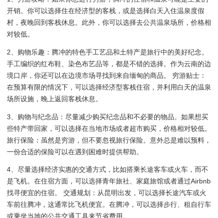
开销。你可以选择住在经济型的客栈，或是选择白天入住温泉度假
村，夜晚回到客栈休息。此外，你可以选择去公共温泉场所，价格相
对较低。
2、购物乐趣：腾冲的特色手工艺品和土特产是旅行中的美好纪念。
手工编织的红布鞋、染色布艺品等，都是不错的选择。作为云南的边
境口岸，你还可以在边境市场寻找到来自缅甸的商品。 穷游贴士：
在预算有限的情况下，可以选择经济型客栈住宿，并利用白天的温泉
场所设施，晚上返回客栈休息。
3、购物与纪念品：尽量减少购买纪念品和不必要的物品。如果想买
些特产带回家，可以选择在当地市场或者超市购买，价格相对较低。
旅行保险：虽然是穷游，但不要忽视旅行保险。意外总是难以预料，
一份合适的保险可以在遇到困难时提供帮助。
4、尽量选择经济实惠的交通方式，比如搭乘长途客车或火车，而不
是飞机。在住宿方面，可以选择青年旅社、家庭旅馆或者通过Airbnb
找寻便宜的住宿。 交通规划：从昆明出发，可以选择长途汽车或火
车前往腾冲，这通常比飞机便宜。在腾冲，可以选择步行、租自行车
或乘坐当地的公共交通工具来节省费用。