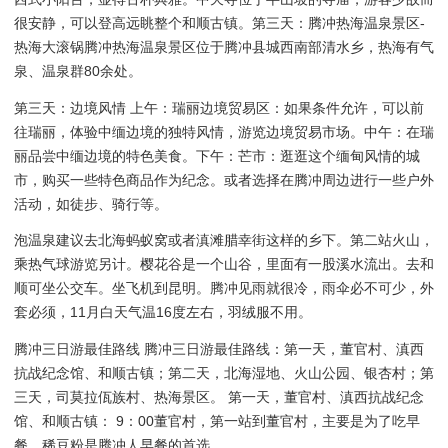
很安静，可以登高远眺整个和顺古镇。第三天：腾冲热海温泉景区-
热海大滚锅腾冲热海温泉景区位于腾冲县城西南部清水乡，热海有气
泉、温泉群80余处。
第三天：边境风情 上午：瑞丽边境贸易区：如果条件允许，可以前
往瑞丽，体验中缅边境的独特风情，游览边境贸易市场。中午：在瑞
丽品尝中缅边境的特色美食。下午：芒市：逛逛这个缅甸风情的城
市，购买一些特色商品作为纪念。或者选择在腾冲周边进行一些户外
活动，如徒步、骑行等。
泡温泉建议去北海蚂蚁窝或者滇滩腊幸街这样的乡下。第二站火山，
乘热气球游览另计。樱花谷是一个山谷，里面有一股溪水流出。去和
顺可坐公交车。坐飞机到昆明。腾冲见雨就很冷，雨伞必不可少，外
套必须，11月白天气温16度左右，羽绒服不用。
腾冲三日游最佳路线 腾冲三日游最佳路线：第一天，董官村、滇西
抗战纪念馆、和顺古镇；第二天，北海湿地、火山公园、银杏村；第
三天，司莫拉佤族村、热海景区。 第一天，董官村、滇西抗战纪念
馆、和顺古镇： 9：00董官村，第一站到董官村，主要是为了吃早
餐，稀豆粉是腾冲人早餐的首选。