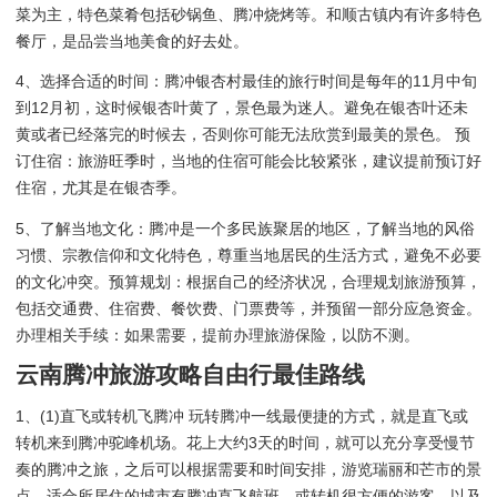
菜为主，特色菜肴包括砂锅鱼、腾冲烧烤等。和顺古镇内有许多特色
餐厅，是品尝当地美食的好去处。
4、选择合适的时间：腾冲银杏村最佳的旅行时间是每年的11月中旬
到12月初，这时候银杏叶黄了，景色最为迷人。避免在银杏叶还未
黄或者已经落完的时候去，否则你可能无法欣赏到最美的景色。 预
订住宿：旅游旺季时，当地的住宿可能会比较紧张，建议提前预订好
住宿，尤其是在银杏季。
5、了解当地文化：腾冲是一个多民族聚居的地区，了解当地的风俗
习惯、宗教信仰和文化特色，尊重当地居民的生活方式，避免不必要
的文化冲突。预算规划：根据自己的经济状况，合理规划旅游预算，
包括交通费、住宿费、餐饮费、门票费等，并预留一部分应急资金。
办理相关手续：如果需要，提前办理旅游保险，以防不测。
云南腾冲旅游攻略自由行最佳路线
1、(1)直飞或转机飞腾冲 玩转腾冲一线最便捷的方式，就是直飞或
转机来到腾冲驼峰机场。花上大约3天的时间，就可以充分享受慢节
奏的腾冲之旅，之后可以根据需要和时间安排，游览瑞丽和芒市的景
点。适合所居住的城市有腾冲直飞航班、或转机很方便的游客，以及