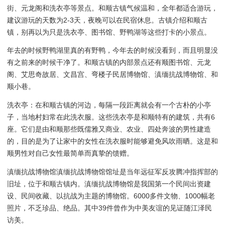
街、元龙阁和洗衣亭等景点。和顺古镇气候温和，全年都适合游玩，
建议游玩的天数为2-3天，夜晚可以在民宿休息。古镇介绍和顺古
镇，别再以为只是洗衣亭、图书馆、野鸭湖等这些打卡的小景点。
年去的时候野鸭湖里真的有野鸭，今年去的时候没看到，而且明显没
有之前来的时候干净了。和顺古镇的内部景点还有顺图书馆、元龙
阁、艾思奇故居、文昌宫、弯楼子民居博物馆、滇缅抗战博物馆、和
顺小巷。
洗衣亭：在和顺古镇的河边，每隔一段距离就会有一个古朴的小亭
子，当地村妇常在此洗衣服。这些洗衣亭是和顺特有的建筑，共有6
座。它们是由和顺那些既儒雅又商业、农业、四处奔波的男性建造
的，目的是为了让家中的女性在洗衣服时能够避免风吹雨晒。这是和
顺男性对自己女性最简单而真挚的馈赠。
滇缅抗战博物馆滇缅抗战博物馆馆址是当年远征军反攻腾冲指挥部的
旧址，位于和顺古镇内。滇缅抗战博物馆是我国第一个民间出资建
设、民间收藏、以抗战为主题的博物馆。6000多件文物、1000幅老
照片，不乏珍品、绝品。其中39件曾作为中美友谊的见证随江泽民
访美。