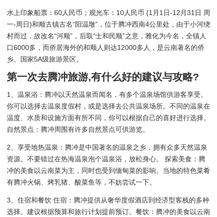
水上印象船票：60人民币；观光车：10人民币 (1月1日-12月31日 周
一-周日)和顺古镇古名“阳温墩”，位于腾冲西南4公里处，由于小河绕
村而过，故改名“河顺”，后取“士和民顺”之意，雅化为今名，全镇人
口6000多，而侨居海外的和顺人则达12000多人，是云南著名的侨
乡、国家5A级旅游景区。
第一次去腾冲旅游,有什么好的建议与攻略?
1、温泉浴：腾冲以天然温泉而闻名，有多个温泉场馆供游客享受。
你可以选择去温泉度假村，或是选择去公共温泉场所。不同的温泉在
温度、水质和设施方面有所不同，你可以根据自己的喜好进行选择。
自然景点：腾冲周围有许多自然景点可供游览。
2、享受地热温泉：腾冲是中国著名的温泉之乡，拥有众多天然温泉
资源。不要错过在热海温泉泡个温泉浴，放松身心。 探索美食：腾
冲的美食以云南菜为主，同时也受到缅甸菜的影响。当地的特色菜肴
有腾冲火锅、烤乳猪、酸菜鱼等，不妨尝试一下。
3、住宿和餐饮 住宿：腾冲提供从奢华度假酒店到经济型客栈的多种
选择。建议根据预算和旅行计划提前预订。餐饮：腾冲的美食以云南