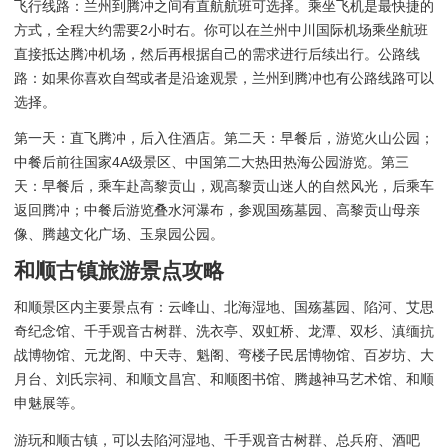
飞行线路：兰州到腾冲之间有直航航班可选择。乘坐飞机是最快捷的
方式，全程大约需要2小时右。你可以在兰州中川国际机场乘坐航班
直接抵达腾冲机场，然后再根据自己的需求进行后续出行。公路线
路：如果你喜欢自驾或者是沿途观景，兰州到腾冲也有公路线路可以
选择。
第一天：直飞腾冲，后入住酒店。第二天：早餐后，游览火山公园；
中餐后前往国家4A级景区、中国第二大热田热海公园游览。第三
天：早餐后，乘车赴高黎贡山，观高黎贡山迷人的自然风光，后乘车
返回腾冲；中餐后游览叠水河瀑布，参观国殇墓园、高黎贡山母亲
像、腾越文化广场、玉泉园公园。
和顺古镇旅游景点攻略
和顺景区内主要景点有：云峰山、北海湿地、国殇墓园、陷河、艾思
奇纪念馆、千手观音古树群、洗衣亭、双虹桥、龙潭、双杉、滇缅抗
战博物馆、元龙阁、中天寺、魁阁、弯楼子民居博物馆、百岁坊、大
月台、刘氏宗祠、和顺文昌宫、和顺图书馆、腾越神马艺术馆、和顺
申魅展等。
游玩和顺古镇，可以去陷河湿地、千手观音古树群、总兵府、酒吧