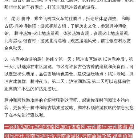
那些坐长途车有困难，打算主玩腾冲景点的游客。
2、昆明-腾冲：乘坐飞机或火车前往腾冲，抵达后休息调整。 和顺
古镇-腾冲博物馆：游览和顺古镇，了解历史文化，参观腾冲博物
馆。 腾冲热海-火山地热景观：体验热海奇观，参观火山地热景观。
北海湿地-银杏村：游览北海湿地，观赏湿地风光，前往银杏村欣赏
金色秋天。
3、去腾冲旅游的最佳路线？第一天：腾冲市区游览 抵达腾冲后，第
一天可以选择在市区游览。市区有许多古色古香的建筑和美食街，可
以逛逛街头巷尾，品尝当地特色美食。建议游玩地点：腾冲老城、腾
冲古建筑群、腾冲夜市。第二天：泸沽湖游玩 第二天可以选择前往
距离腾冲不远的泸沽湖游玩。
腾冲和顺旅游攻略的介绍就聊到这里吧，感谢你花时间阅读本站内
容，更多关于腾冲和顺古镇旅游攻略、腾冲和顺旅游攻略的信息别忘
了在本站进行查找喔。
一路顺风旅行,旅游攻略网,旅行攻略网,云南旅行,云南旅游,昆
明旅行社,云南旅游报价,云南旅游团,云南旅游攻略,昆明旅游